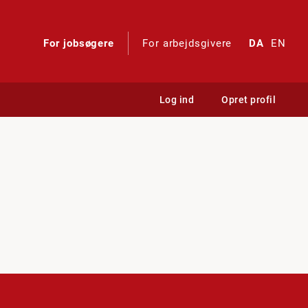
For jobsøgere
For arbejdsgivere
DA
EN
Log ind
Opret profil