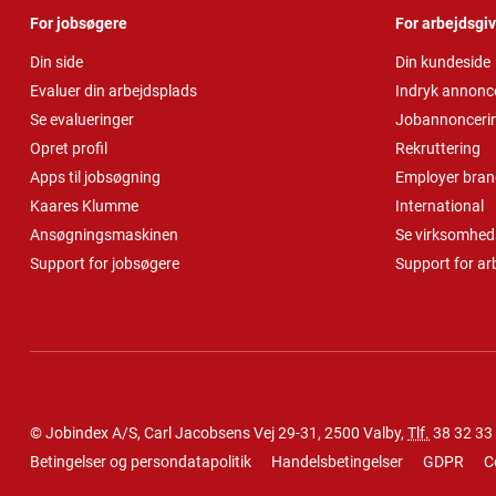
For jobsøgere
For arbejdsgi
Din side
Din kundeside
Evaluer din arbejdsplads
Indryk annonc
Se evalueringer
Jobannonceri
Opret profil
Rekruttering
Apps til jobsøgning
Employer bran
Kaares Klumme
International
Ansøgningsmaskinen
Se virksomheds
Support for jobsøgere
Support for ar
© Jobindex A/S, Carl Jacobsens Vej 29-31, 2500 Valby,
Tlf.
38 32 33
Betingelser og persondatapolitik
Handelsbetingelser
GDPR
C