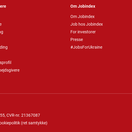
vere
Om Jobindex
Om Jobindex
e
Job hos Jobindex
ng
For investorer
Presse
ding
#JobsForUkraine
profil
bejdsgivere
 55
, CVR-nr. 21367087
ookiepolitik
(
ret samtykke
)