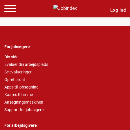
Log ind
For jobsøgere
Din side
Evaluer din arbejdsplads
Se evalueringer
Opret profil
Apps til jobsøgning
Kaares Klumme
Ansøgningsmaskinen
Support for jobsøgere
For arbejdsgivere