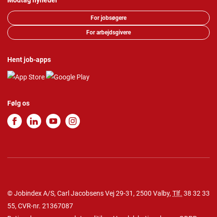
Modtag nyheder
For jobsøgere
For arbejdsgivere
Hent job-apps
Følg os
© Jobindex A/S, Carl Jacobsens Vej 29-31, 2500 Valby,
Tlf.
38 32 33
55
, CVR-nr. 21367087