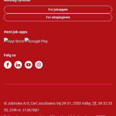
Modtag nyheder
For jobsøgere
For arbejdsgivere
Hent job-apps
Følg os
© Jobindex A/S, Carl Jacobsens Vej 29-31, 2500 Valby,
Tlf.
38 32 33
55
, CVR-nr. 21367087