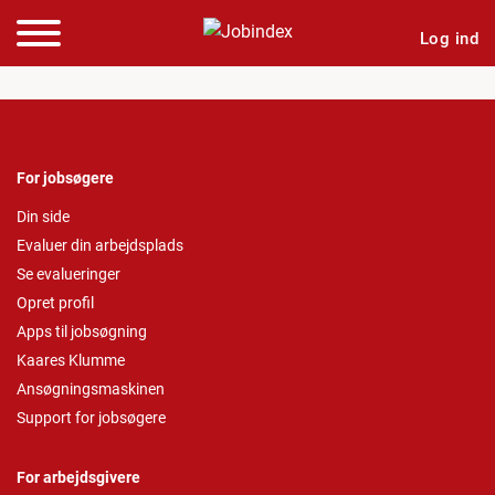
Log ind
For jobsøgere
Din side
Evaluer din arbejdsplads
Se evalueringer
Opret profil
Apps til jobsøgning
Kaares Klumme
Ansøgningsmaskinen
Support for jobsøgere
For arbejdsgivere