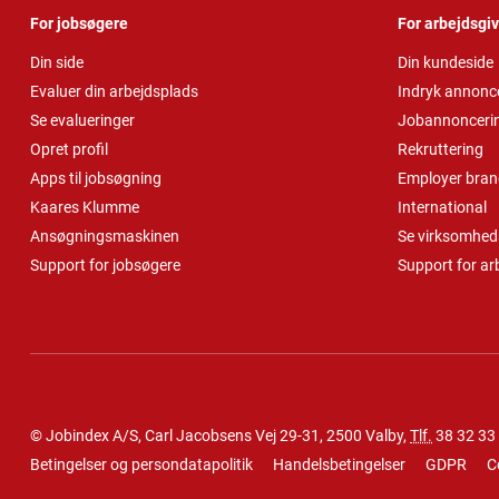
For jobsøgere
For arbejdsgi
Din side
Din kundeside
Evaluer din arbejdsplads
Indryk annonc
Se evalueringer
Jobannonceri
Opret profil
Rekruttering
Apps til jobsøgning
Employer bran
Kaares Klumme
International
Ansøgningsmaskinen
Se virksomheds
Support for jobsøgere
Support for ar
© Jobindex A/S, Carl Jacobsens Vej 29-31, 2500 Valby,
Tlf.
38 32 33
Betingelser og persondatapolitik
Handelsbetingelser
GDPR
C