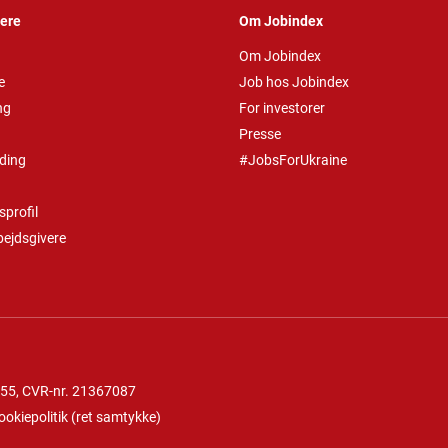
vere
Om Jobindex
Om Jobindex
e
Job hos Jobindex
ng
For investorer
Presse
ding
#JobsForUkraine
profil
bejdsgivere
 55
, CVR-nr. 21367087
ookiepolitik
(
ret samtykke
)