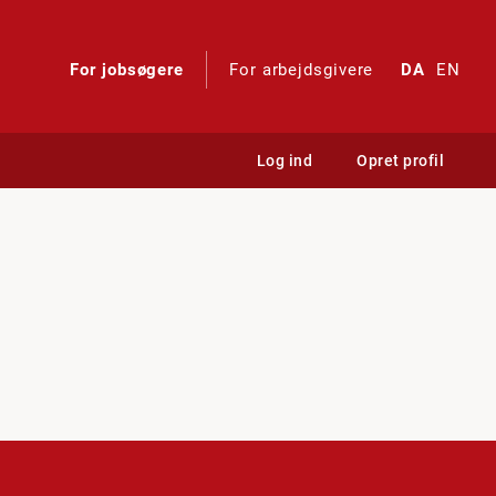
For jobsøgere
For arbejdsgivere
DA
EN
Log ind
Opret profil