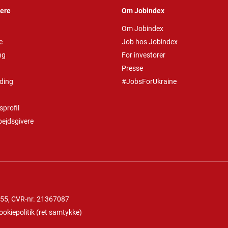
vere
Om Jobindex
Om Jobindex
e
Job hos Jobindex
ng
For investorer
Presse
ding
#JobsForUkraine
profil
bejdsgivere
 55
, CVR-nr. 21367087
ookiepolitik
(
ret samtykke
)