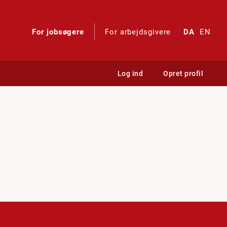
For jobsøgere
For arbejdsgivere
DA
EN
Log ind
Opret profil