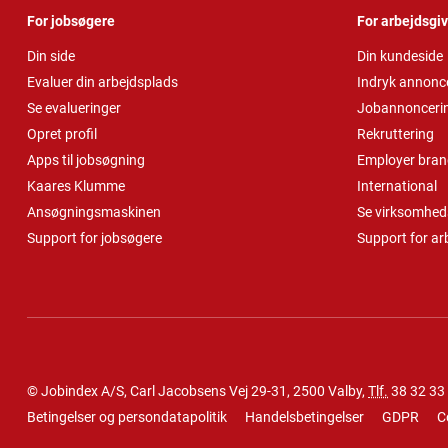
For jobsøgere
For arbejdsgi
Din side
Din kundeside
Evaluer din arbejdsplads
Indryk annonc
Se evalueringer
Jobannonceri
Opret profil
Rekruttering
Apps til jobsøgning
Employer bran
Kaares Klumme
International
Ansøgningsmaskinen
Se virksomheds
Support for jobsøgere
Support for ar
© Jobindex A/S, Carl Jacobsens Vej 29-31, 2500 Valby,
Tlf.
38 32 33
Betingelser og persondatapolitik
Handelsbetingelser
GDPR
C