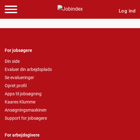
Log ind
For jobsøgere
Din side
Evaluer din arbejdsplads
Se evalueringer
Opret profil
Apps til jobsøgning
Kaares Klumme
Ansøgningsmaskinen
Support for jobsøgere
For arbejdsgivere