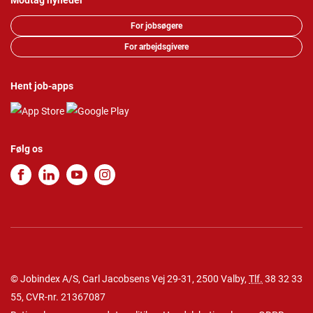
Modtag nyheder
For jobsøgere
For arbejdsgivere
Hent job-apps
Følg os
© Jobindex A/S, Carl Jacobsens Vej 29-31, 2500 Valby,
Tlf.
38 32 33
55
, CVR-nr. 21367087