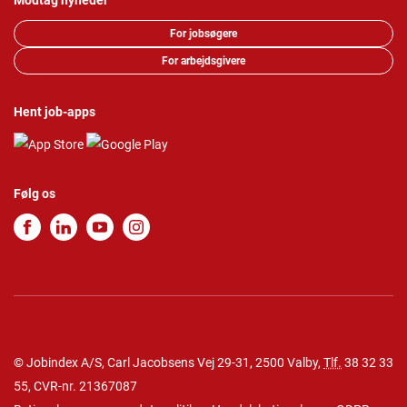
Modtag nyheder
For jobsøgere
For arbejdsgivere
Hent job-apps
Følg os
© Jobindex A/S, Carl Jacobsens Vej 29-31, 2500 Valby,
Tlf.
38 32 33
55
, CVR-nr. 21367087