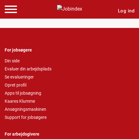
Log ind
For jobsøgere
Din side
Evaluer din arbejdsplads
Se evalueringer
Opret profil
Apps til jobsøgning
Kaares Klumme
Ansøgningsmaskinen
Support for jobsøgere
For arbejdsgivere