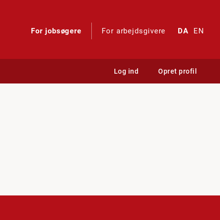
For jobsøgere
For arbejdsgivere
DA
EN
Log ind
Opret profil