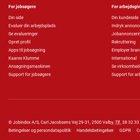
For jobsøgere
For arbejdsgi
Din side
Din kundeside
Evaluer din arbejdsplads
Indryk annonc
Se evalueringer
Jobannonceri
Opret profil
Rekruttering
Apps til jobsøgning
Employer bran
Kaares Klumme
International
Ansøgningsmaskinen
Se virksomheds
Support for jobsøgere
Support for ar
© Jobindex A/S, Carl Jacobsens Vej 29-31, 2500 Valby,
Tlf.
38 32 33
Betingelser og persondatapolitik
Handelsbetingelser
GDPR
C