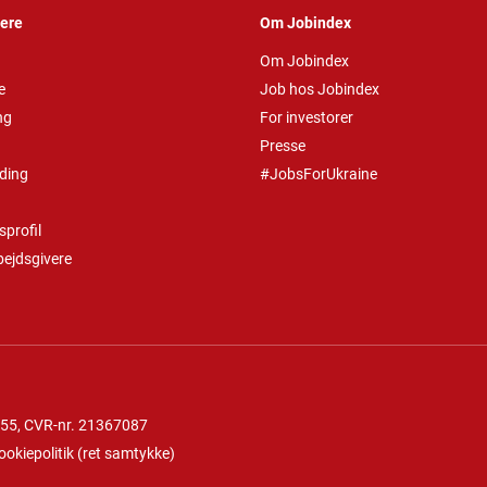
vere
Om Jobindex
Om Jobindex
e
Job hos Jobindex
ng
For investorer
Presse
ding
#JobsForUkraine
profil
bejdsgivere
 55
, CVR-nr. 21367087
ookiepolitik
(
ret samtykke
)