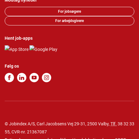
Modtag nyheder
For jobsøgere
For arbejdsgivere
Hent job-apps
Følg os
© Jobindex A/S, Carl Jacobsens Vej 29-31, 2500 Valby,
Tlf.
38 32 33
55
, CVR-nr. 21367087