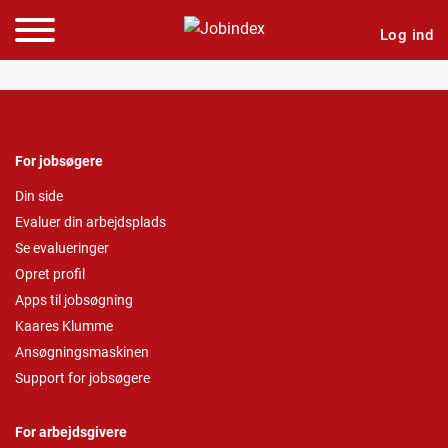
Log ind
For jobsøgere
Din side
Evaluer din arbejdsplads
Se evalueringer
Opret profil
Apps til jobsøgning
Kaares Klumme
Ansøgningsmaskinen
Support for jobsøgere
For arbejdsgivere