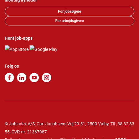
Modtag nyheder
For jobsøgere
For arbejdsgivere
Hent job-apps
Følg os
© Jobindex A/S, Carl Jacobsens Vej 29-31, 2500 Valby,
Tlf.
38 32 33
55
, CVR-nr. 21367087