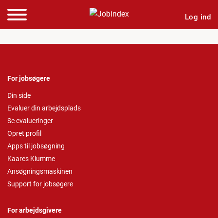
Log ind
For jobsøgere
Din side
Evaluer din arbejdsplads
Se evalueringer
Opret profil
Apps til jobsøgning
Kaares Klumme
Ansøgningsmaskinen
Support for jobsøgere
For arbejdsgivere