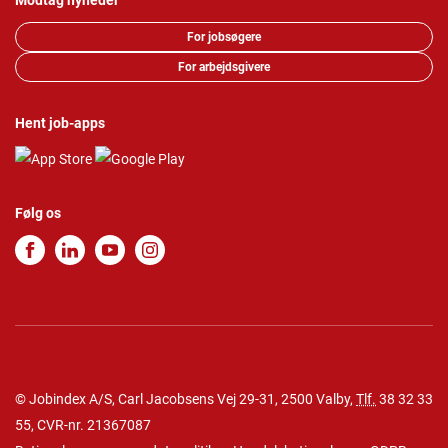
Modtag nyheder
For jobsøgere
For arbejdsgivere
Hent job-apps
Følg os
© Jobindex A/S, Carl Jacobsens Vej 29-31, 2500 Valby,
Tlf.
38 32 33
55
, CVR-nr. 21367087