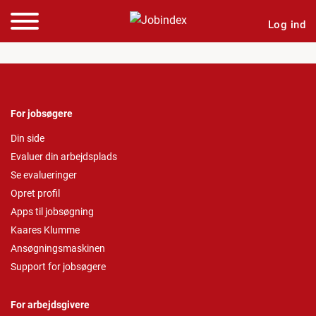
Log ind
For jobsøgere
Din side
Evaluer din arbejdsplads
Se evalueringer
Opret profil
Apps til jobsøgning
Kaares Klumme
Ansøgningsmaskinen
Support for jobsøgere
For arbejdsgivere