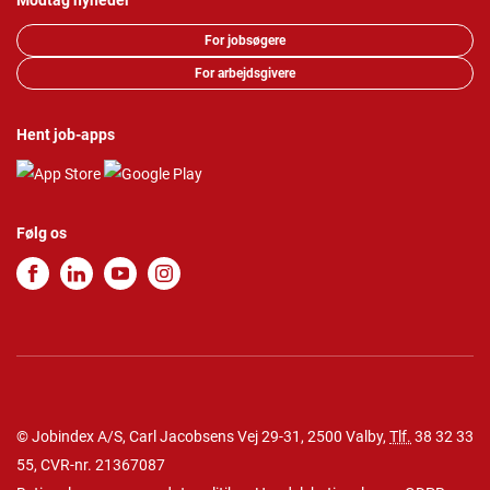
Modtag nyheder
For jobsøgere
For arbejdsgivere
Hent job-apps
Følg os
© Jobindex A/S, Carl Jacobsens Vej 29-31, 2500 Valby,
Tlf.
38 32 33
55
, CVR-nr. 21367087