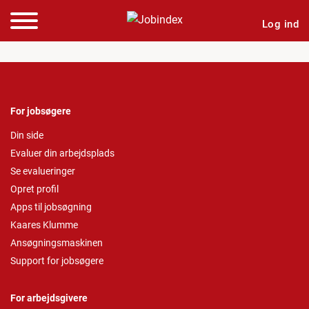
Log ind
For jobsøgere
Din side
Evaluer din arbejdsplads
Se evalueringer
Opret profil
Apps til jobsøgning
Kaares Klumme
Ansøgningsmaskinen
Support for jobsøgere
For arbejdsgivere