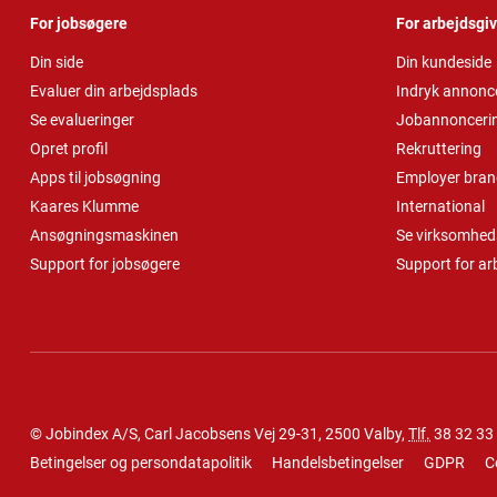
For jobsøgere
For arbejdsgi
Din side
Din kundeside
Evaluer din arbejdsplads
Indryk annonc
Se evalueringer
Jobannonceri
Opret profil
Rekruttering
Apps til jobsøgning
Employer bran
Kaares Klumme
International
Ansøgningsmaskinen
Se virksomheds
Support for jobsøgere
Support for ar
© Jobindex A/S, Carl Jacobsens Vej 29-31, 2500 Valby,
Tlf.
38 32 33
Betingelser og persondatapolitik
Handelsbetingelser
GDPR
C