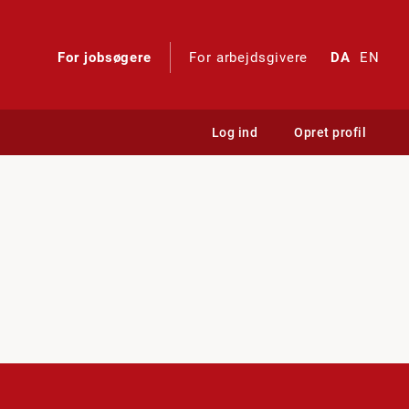
For jobsøgere
For arbejdsgivere
DA
EN
Log ind
Opret profil