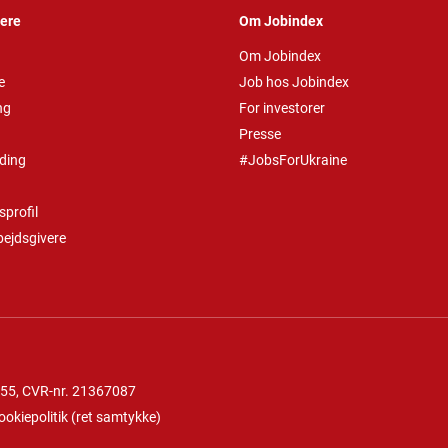
vere
Om Jobindex
Om Jobindex
e
Job hos Jobindex
ng
For investorer
Presse
ding
#JobsForUkraine
profil
bejdsgivere
 55
, CVR-nr. 21367087
ookiepolitik
(
ret samtykke
)