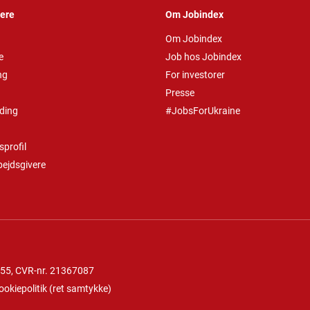
vere
Om Jobindex
Om Jobindex
e
Job hos Jobindex
ng
For investorer
Presse
ding
#JobsForUkraine
profil
bejdsgivere
 55
, CVR-nr. 21367087
ookiepolitik
(
ret samtykke
)