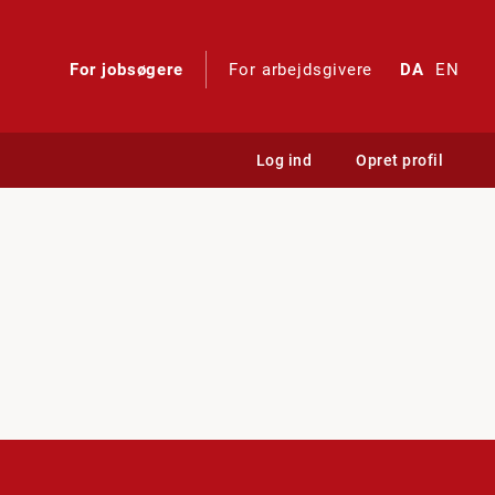
For jobsøgere
For arbejdsgivere
DA
EN
Log ind
Opret profil