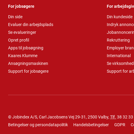
For jobsøgere
For arbejdsgi
Din side
Din kundeside
Evaluer din arbejdsplads
Indryk annonc
Se evalueringer
Jobannonceri
Opret profil
Rekruttering
Apps til jobsøgning
Employer bran
Kaares Klumme
International
Ansøgningsmaskinen
Se virksomheds
Support for jobsøgere
Support for ar
© Jobindex A/S, Carl Jacobsens Vej 29-31, 2500 Valby,
Tlf.
38 32 33
Betingelser og persondatapolitik
Handelsbetingelser
GDPR
C