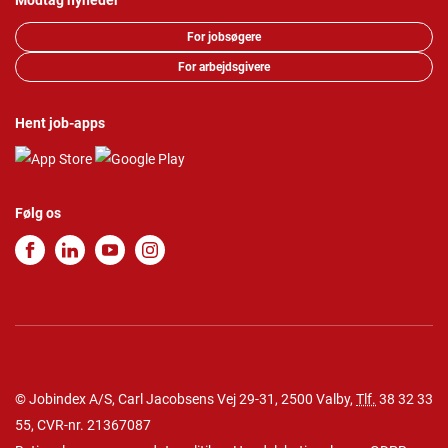
Modtag nyheder
For jobsøgere
For arbejdsgivere
Hent job-apps
Følg os
© Jobindex A/S, Carl Jacobsens Vej 29-31, 2500 Valby,
Tlf.
38 32 33
55
, CVR-nr. 21367087