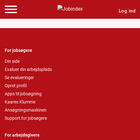
Log ind
For jobsøgere
Din side
Evaluer din arbejdsplads
Se evalueringer
Opret profil
Apps til jobsøgning
Kaares Klumme
Ansøgningsmaskinen
Support for jobsøgere
For arbejdsgivere