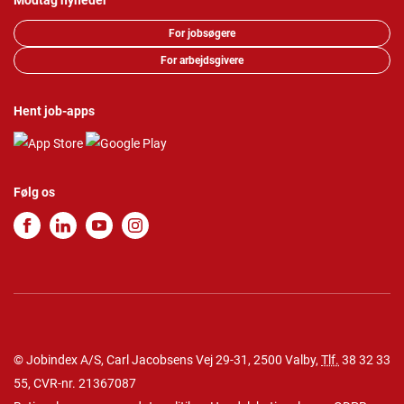
Modtag nyheder
For jobsøgere
For arbejdsgivere
Hent job-apps
Følg os
© Jobindex A/S, Carl Jacobsens Vej 29-31, 2500 Valby,
Tlf.
38 32 33
55
, CVR-nr. 21367087