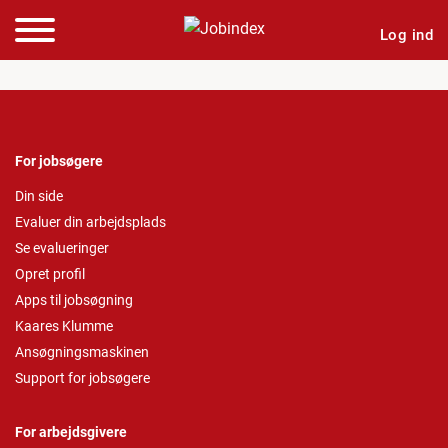
Log ind
For jobsøgere
Din side
Evaluer din arbejdsplads
Se evalueringer
Opret profil
Apps til jobsøgning
Kaares Klumme
Ansøgningsmaskinen
Support for jobsøgere
For arbejdsgivere