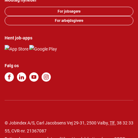
Modtag nyheder
For jobsøgere
For arbejdsgivere
Hent job-apps
Følg os
© Jobindex A/S, Carl Jacobsens Vej 29-31, 2500 Valby,
Tlf.
38 32 33
55
, CVR-nr. 21367087