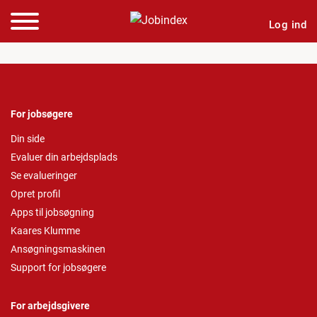
Log ind
For jobsøgere
Din side
Evaluer din arbejdsplads
Se evalueringer
Opret profil
Apps til jobsøgning
Kaares Klumme
Ansøgningsmaskinen
Support for jobsøgere
For arbejdsgivere