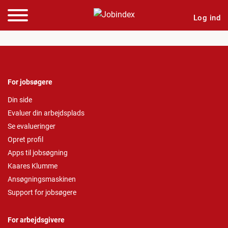
Log ind
For jobsøgere
Din side
Evaluer din arbejdsplads
Se evalueringer
Opret profil
Apps til jobsøgning
Kaares Klumme
Ansøgningsmaskinen
Support for jobsøgere
For arbejdsgivere