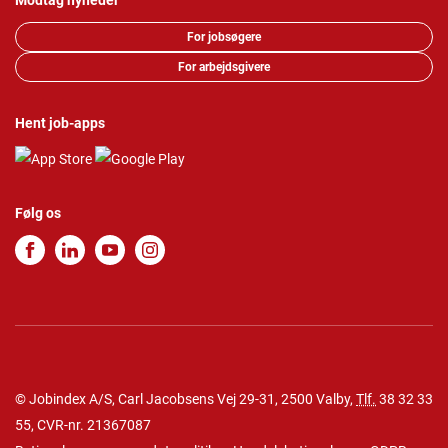
Modtag nyheder
For jobsøgere
For arbejdsgivere
Hent job-apps
Følg os
© Jobindex A/S, Carl Jacobsens Vej 29-31, 2500 Valby,
Tlf.
38 32 33
55
, CVR-nr. 21367087