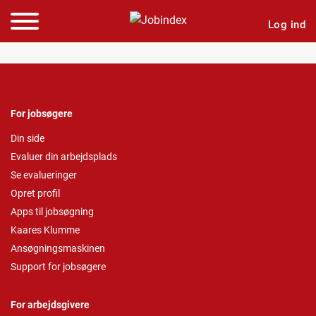
Log ind
For jobsøgere
Din side
Evaluer din arbejdsplads
Se evalueringer
Opret profil
Apps til jobsøgning
Kaares Klumme
Ansøgningsmaskinen
Support for jobsøgere
For arbejdsgivere