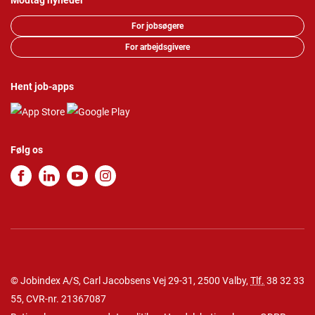
Modtag nyheder
For jobsøgere
For arbejdsgivere
Hent job-apps
Følg os
© Jobindex A/S, Carl Jacobsens Vej 29-31, 2500 Valby,
Tlf.
38 32 33
55
, CVR-nr. 21367087