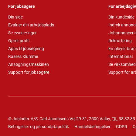
For jobsøgere
For arbejdsgi
Din side
Din kundeside
Evaluer din arbejdsplads
Indryk annonc
Se evalueringer
Jobannonceri
Opret profil
Rekruttering
Apps til jobsøgning
Employer bran
Kaares Klumme
International
Ansøgningsmaskinen
Se virksomheds
Support for jobsøgere
Support for ar
© Jobindex A/S, Carl Jacobsens Vej 29-31, 2500 Valby,
Tlf.
38 32 33
Betingelser og persondatapolitik
Handelsbetingelser
GDPR
C