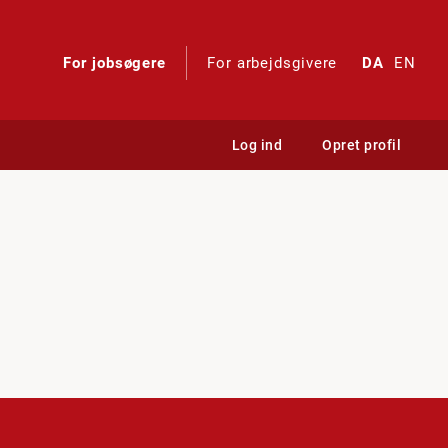
For jobsøgere
For arbejdsgivere
DA
EN
Log ind
Opret profil