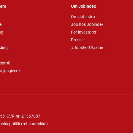
vere
Om Jobindex
Om Jobindex
e
Job hos Jobindex
ng
For investorer
Presse
ding
#JobsForUkraine
profil
bejdsgivere
 55
, CVR-nr. 21367087
ookiepolitik
(
ret samtykke
)