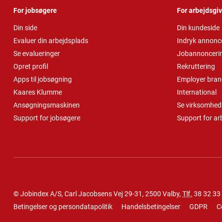
For jobsøgere
For arbejdsgi
Din side
Din kundeside
Evaluer din arbejdsplads
Indryk annonc
Se evalueringer
Jobannonceri
Opret profil
Rekruttering
Apps til jobsøgning
Employer bran
Kaares Klumme
International
Ansøgningsmaskinen
Se virksomheds
Support for jobsøgere
Support for ar
© Jobindex A/S, Carl Jacobsens Vej 29-31, 2500 Valby,
Tlf.
38 32 33
Betingelser og persondatapolitik
Handelsbetingelser
GDPR
C