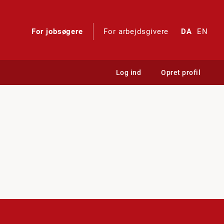
For jobsøgere
For arbejdsgivere
DA
EN
Log ind
Opret profil