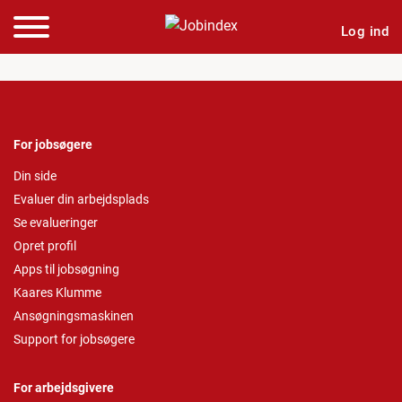
Log ind
For jobsøgere
Din side
Evaluer din arbejdsplads
Se evalueringer
Opret profil
Apps til jobsøgning
Kaares Klumme
Ansøgningsmaskinen
Support for jobsøgere
For arbejdsgivere