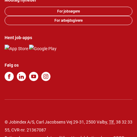
Modtag nyheder
For jobsøgere
For arbejdsgivere
Hent job-apps
Følg os
© Jobindex A/S, Carl Jacobsens Vej 29-31, 2500 Valby,
Tlf.
38 32 33
55
, CVR-nr. 21367087