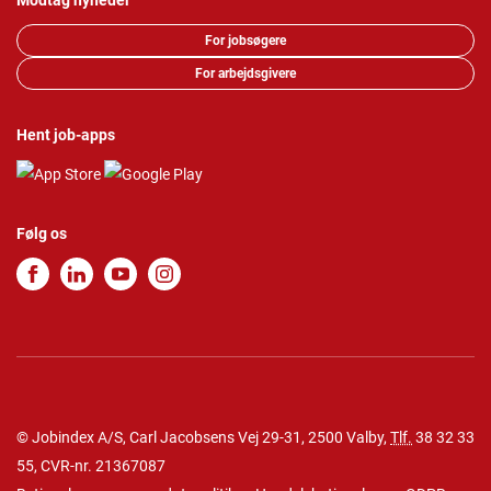
Modtag nyheder
For jobsøgere
For arbejdsgivere
Hent job-apps
Følg os
© Jobindex A/S, Carl Jacobsens Vej 29-31, 2500 Valby,
Tlf.
38 32 33
55
, CVR-nr. 21367087