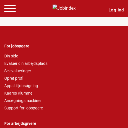
Log ind
For jobsøgere
Din side
Evaluer din arbejdsplads
Se evalueringer
Opret profil
Apps til jobsøgning
Kaares Klumme
Ansøgningsmaskinen
Support for jobsøgere
For arbejdsgivere