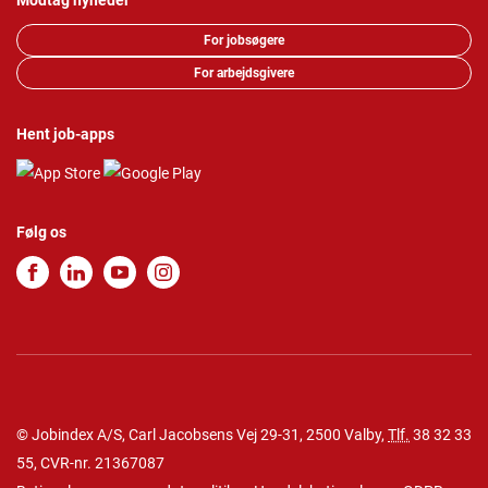
Modtag nyheder
For jobsøgere
For arbejdsgivere
Hent job-apps
Følg os
© Jobindex A/S, Carl Jacobsens Vej 29-31, 2500 Valby,
Tlf.
38 32 33
55
, CVR-nr. 21367087