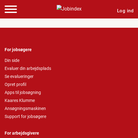
Log ind
For jobsøgere
Din side
Evaluer din arbejdsplads
Se evalueringer
Opret profil
Apps til jobsøgning
Kaares Klumme
Ansøgningsmaskinen
Support for jobsøgere
For arbejdsgivere