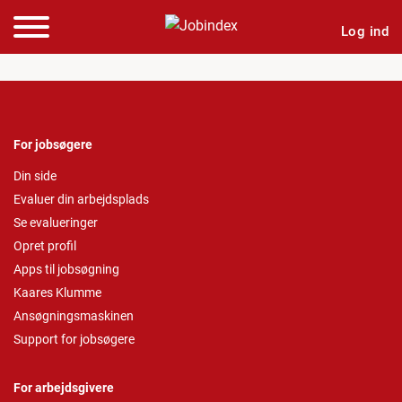
Log ind
For jobsøgere
Din side
Evaluer din arbejdsplads
Se evalueringer
Opret profil
Apps til jobsøgning
Kaares Klumme
Ansøgningsmaskinen
Support for jobsøgere
For arbejdsgivere