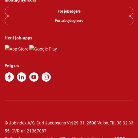
Modtag nyheder
For jobsøgere
For arbejdsgivere
Hent job-apps
Følg os
© Jobindex A/S, Carl Jacobsens Vej 29-31, 2500 Valby,
Tlf.
38 32 33
55
, CVR-nr. 21367087