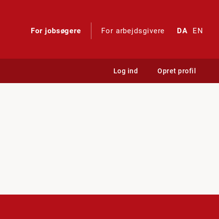
For jobsøgere
For arbejdsgivere
DA
EN
Log ind
Opret profil