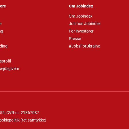
vere
Om Jobindex
Om Jobindex
e
Job hos Jobindex
ng
For investorer
Presse
ding
#JobsForUkraine
profil
bejdsgivere
 55
, CVR-nr. 21367087
ookiepolitik
(
ret samtykke
)