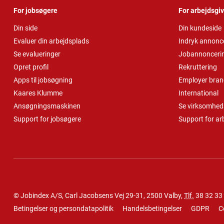
For jobsøgere
For arbejdsgi
Din side
Din kundeside
Evaluer din arbejdsplads
Indryk annonc
Se evalueringer
Jobannonceri
Opret profil
Rekruttering
Apps til jobsøgning
Employer bran
Kaares Klumme
International
Ansøgningsmaskinen
Se virksomheds
Support for jobsøgere
Support for ar
© Jobindex A/S, Carl Jacobsens Vej 29-31, 2500 Valby,
Tlf.
38 32 33
Betingelser og persondatapolitik
Handelsbetingelser
GDPR
C