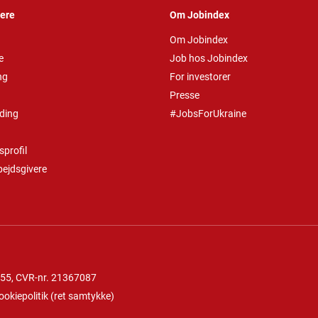
vere
Om Jobindex
Om Jobindex
e
Job hos Jobindex
ng
For investorer
Presse
ding
#JobsForUkraine
profil
bejdsgivere
 55
, CVR-nr. 21367087
ookiepolitik
(
ret samtykke
)