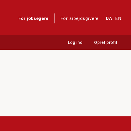
For jobsøgere
For arbejdsgivere
DA
EN
Log ind
Opret profil