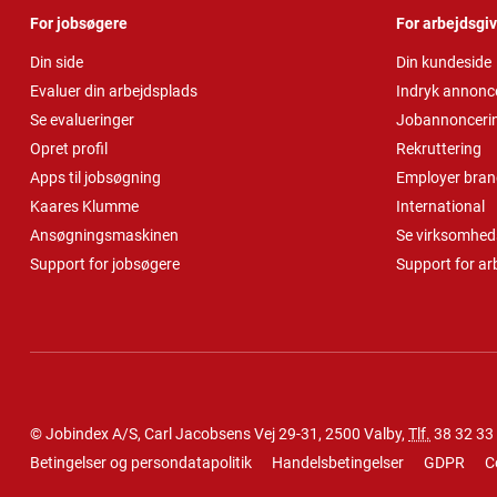
For jobsøgere
For arbejdsgi
Din side
Din kundeside
Evaluer din arbejdsplads
Indryk annonc
Se evalueringer
Jobannonceri
Opret profil
Rekruttering
Apps til jobsøgning
Employer bran
Kaares Klumme
International
Ansøgningsmaskinen
Se virksomheds
Support for jobsøgere
Support for ar
© Jobindex A/S, Carl Jacobsens Vej 29-31, 2500 Valby,
Tlf.
38 32 33
Betingelser og persondatapolitik
Handelsbetingelser
GDPR
C