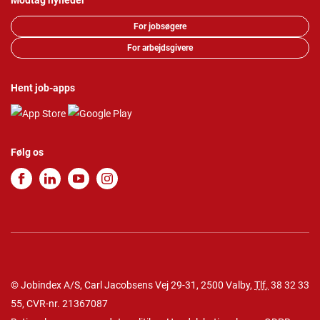
Modtag nyheder
For jobsøgere
For arbejdsgivere
Hent job-apps
Følg os
© Jobindex A/S, Carl Jacobsens Vej 29-31, 2500 Valby,
Tlf.
38 32 33
55
, CVR-nr. 21367087