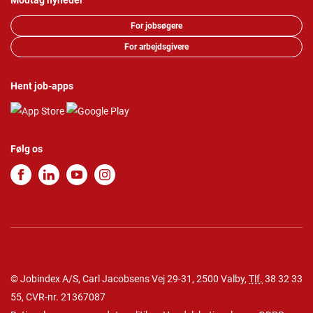
Modtag nyheder
For jobsøgere
For arbejdsgivere
Hent job-apps
Følg os
© Jobindex A/S, Carl Jacobsens Vej 29-31, 2500 Valby,
Tlf.
38 32 33
55
, CVR-nr. 21367087