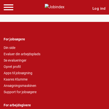
Log ind
For jobsøgere
Din side
Evaluer din arbejdsplads
Se evalueringer
Opret profil
Apps til jobsøgning
Kaares Klumme
Ansøgningsmaskinen
Support for jobsøgere
For arbejdsgivere