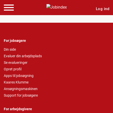
Log ind
For jobsøgere
Din side
Evaluer din arbejdsplads
Se evalueringer
Opret profil
Apps til jobsøgning
Kaares Klumme
Ansøgningsmaskinen
Support for jobsøgere
For arbejdsgivere