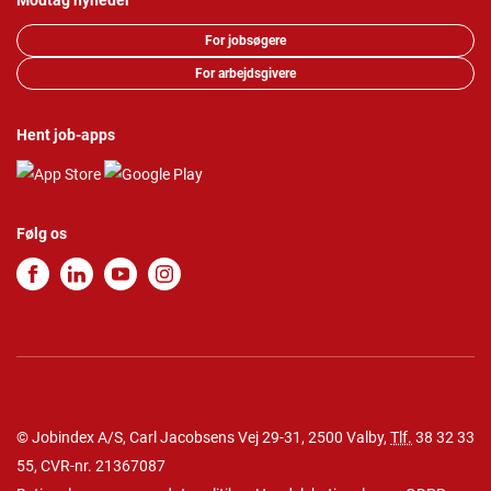
Modtag nyheder
For jobsøgere
For arbejdsgivere
Hent job-apps
Følg os
© Jobindex A/S, Carl Jacobsens Vej 29-31, 2500 Valby,
Tlf.
38 32 33
55
, CVR-nr. 21367087