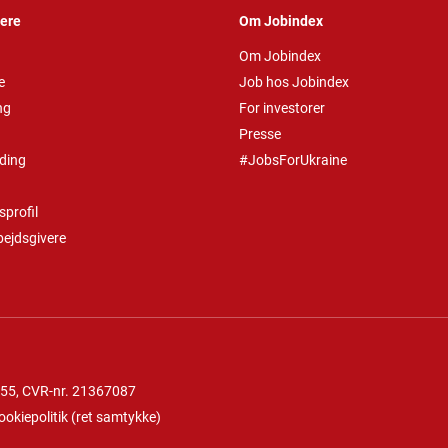
vere
Om Jobindex
Om Jobindex
e
Job hos Jobindex
ng
For investorer
Presse
ding
#JobsForUkraine
profil
bejdsgivere
 55
, CVR-nr. 21367087
ookiepolitik
(
ret samtykke
)