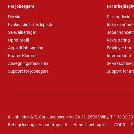
For jobsøgere
For arbejdsgi
Din side
Din kundeside
Evaluer din arbejdsplads
Indryk annonc
Se evalueringer
Jobannonceri
Opret profil
Rekruttering
Apps til jobsøgning
Employer bran
Kaares Klumme
International
Ansøgningsmaskinen
Se virksomheds
Support for jobsøgere
Support for ar
© Jobindex A/S, Carl Jacobsens Vej 29-31, 2500 Valby,
Tlf.
38 32 33
Betingelser og persondatapolitik
Handelsbetingelser
GDPR
C