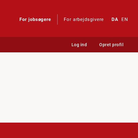
For jobsøgere
For arbejdsgivere
DA
EN
Log ind
Opret profil