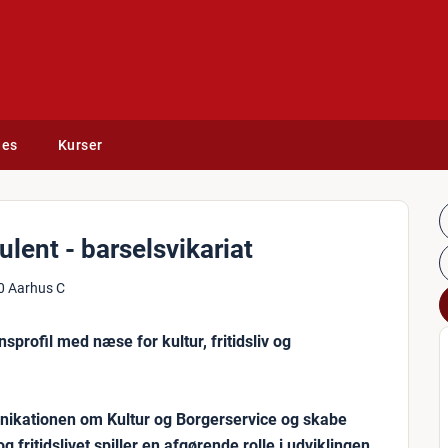
des
Kurser
ent - barselsvikariat
0 Aarhus C
profil med næse for kultur, fritidsliv og
unikationen om Kultur og Borgerservice og skabe
 fritidslivet spiller en afgørende rolle i udviklingen