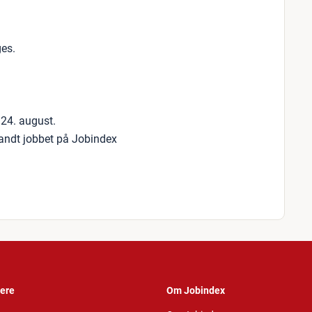
es.
 24. august.
fandt jobbet på Jobindex
vere
Om Jobindex