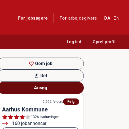
For jobsøgere
For arbejdsgivere
DA
EN
Log ind
Opret profil
Gem job
Del
Ansøg
5.262 følgere
Følg
Aarhus Kommune
1326 evalueringer
160 jobannoncer