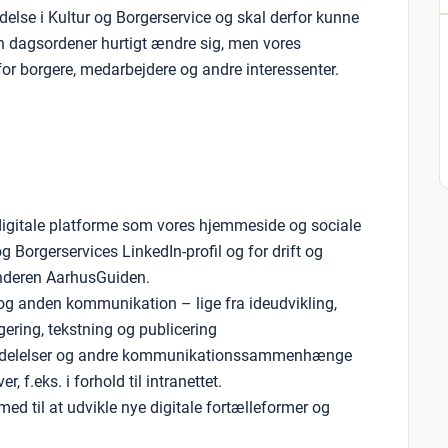
else i Kultur og Borgerservice og skal derfor kunne
an dagsordener hurtigt ændre sig, men vores
or borgere, medarbejdere og andre interessenter.
digitale platforme som vores hjemmeside og sociale
og Borgerservices LinkedIn-profil og for drift og
nderen AarhusGuiden.
 og anden kommunikation – lige fra ideudvikling,
igering, tekstning og publicering
meddelelser og andre kommunikationssammenhænge
, f.eks. i forhold til intranettet.
ed til at udvikle nye digitale fortælleformer og