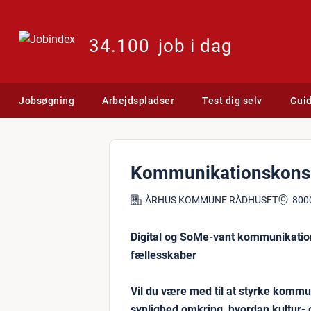
34.100
job i dag
Jobsøgning
Arbejdspladser
Test dig selv
Gui
Kommunikationskonsul
ÅRHUS KOMMUNE RÅDHUSET
800
Digital og SoMe-vant kommunikations
fællesskaber
Vil du være med til at styrke komm
synlighed omkring, hvordan kultur- og