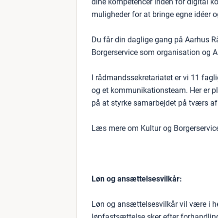
dine kompetencer inden for digital 
muligheder for at bringe egne idéer og i
Du får din daglige gang på Aarhus Rå
Borgerservice som organisation og 
I rådmandssekretariatet er vi 11 fagl
og et kommunikationsteam. Her er pl
på at styrke samarbejdet på tværs a
Læs mere om Kultur og Borgerservic
Løn og ansættelsesvilkår:
Løn og ansættelsesvilkår vil være i 
lønfastsættelse sker efter forhandli