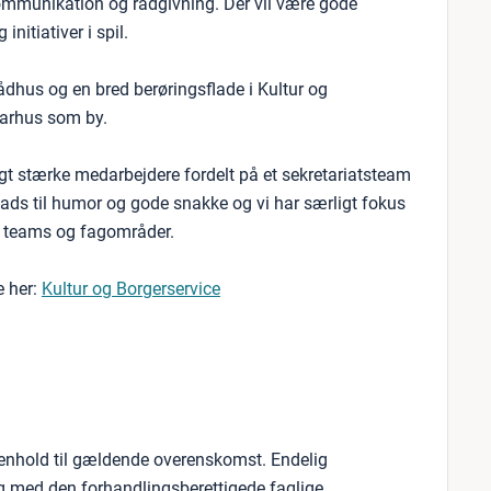
kommunikation og rådgivning. Der vil være gode
nitiativer i spil.
dhus og en bred berøringsflade i Kultur og
Aarhus som by.
igt stærke medarbejdere fordelt på et sekretariatsteam
ads til humor og gode snakke og vi har særligt fokus
f teams og fagområder.
e her:
Kultur og Borgerservice
henhold til gældende overenskomst. Endelig
ng med den forhandlingsberettigede faglige