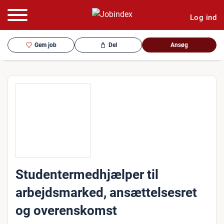
Log ind
Gem job
Del
Ansøg
Studentermedhjælper til
arbejdsmarked, ansættelsesret
og overenskomst