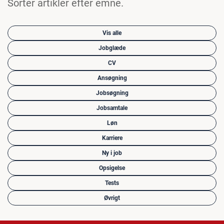
Sorter artikler efter emne.
Vis alle
Jobglæde
CV
Ansøgning
Jobsøgning
Jobsamtale
Løn
Karriere
Ny i job
Opsigelse
Tests
Øvrigt