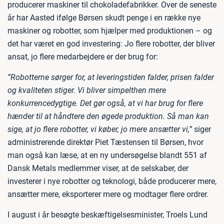
producerer maskiner til chokoladefabrikker. Over de seneste
år har Aasted ifølge Børsen skudt penge i en række nye
maskiner og robotter, som hjælper med produktionen – og
det har været en god investering: Jo flere robotter, der bliver
ansat, jo flere medarbejdere er der brug for:
”Robotterne sørger for, at leveringstiden falder, prisen falder
og kvaliteten stiger. Vi bliver simpelthen mere
konkurrencedygtige. Det gør også, at vi har brug for flere
hænder til at håndtere den øgede produktion. Så man kan
sige, at jo flere robotter, vi køber, jo mere ansætter vi,”
siger
administrerende direktør Piet Tæstensen til Børsen, hvor
man også kan læse, at en ny undersøgelse blandt 551 af
Dansk Metals medlemmer viser, at de selskaber, der
investerer i nye robotter og teknologi, både producerer mere,
ansætter mere, eksporterer mere og modtager flere ordrer.
I august i år besøgte beskæftigelsesminister, Troels Lund