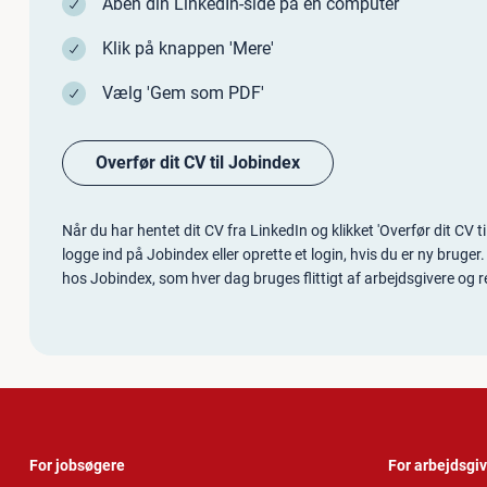
Åben din LinkedIn-side på en computer
Klik på knappen 'Mere'
Vælg 'Gem som PDF'
Overfør dit CV til Jobindex
Når du har hentet dit CV fra LinkedIn og klikket 'Overfør dit CV ti
logge ind på Jobindex eller oprette et login, hvis du er ny bruge
hos Jobindex, som hver dag bruges flittigt af arbejdsgivere og 
For jobsøgere
For arbejdsgi