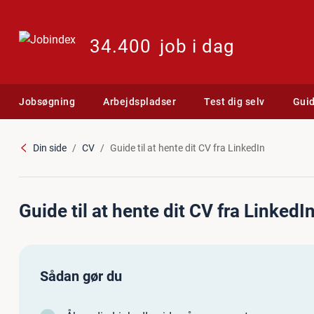
34.400
job i dag
Jobsøgning
Arbejdspladser
Test dig selv
Gui
Din side
CV
Guide til at hente dit CV fra LinkedIn
Guide til at hente dit CV fra LinkedI
Sådan gør du