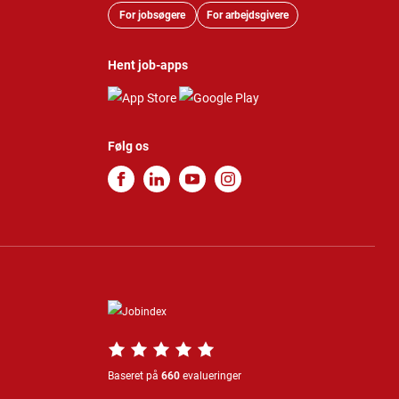
For jobsøgere
For arbejdsgivere
Hent job-apps
Følg os
Baseret på
660
evalueringer