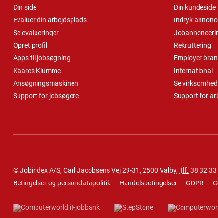
Din side
Din kundeside
Evaluer din arbejdsplads
Indryk annonc
Se evalueringer
Jobannonceri
Opret profil
Rekruttering
Apps til jobsøgning
Employer bran
Kaares Klumme
International
Ansøgningsmaskinen
Se virksomheds
Support for jobsøgere
Support for ar
© Jobindex A/S, Carl Jacobsens Vej 29-31, 2500 Valby,
Tlf.
38 32 33
Betingelser og persondatapolitik
Handelsbetingelser
GDPR
C