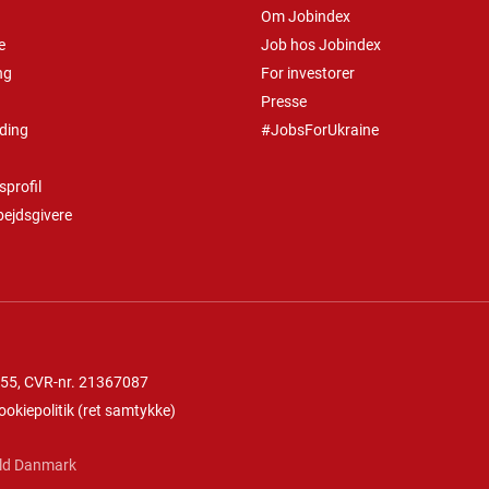
Om Jobindex
e
Job hos Jobindex
ng
For investorer
Presse
ding
#JobsForUkraine
profil
bejdsgivere
 55
, CVR-nr. 21367087
ookiepolitik
(
ret samtykke
)