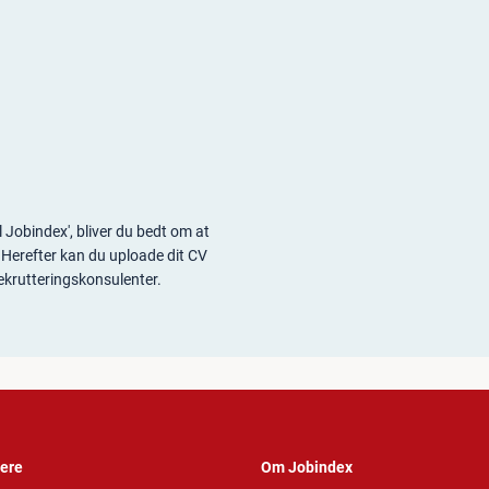
l Jobindex', bliver du bedt om at
r. Herefter kan du uploade dit CV
rekrutteringskonsulenter.
vere
Om Jobindex