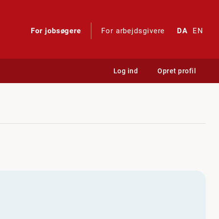
For jobsøgere
For arbejdsgivere
DA
EN
Log ind
Opret profil