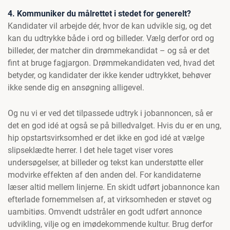
4. Kommuniker du målrettet i stedet for generelt?
Kandidater vil arbejde dér, hvor de kan udvikle sig, og det
kan du udtrykke både i ord og billeder. Vælg derfor ord og
billeder, der matcher din drømmekandidat – og så er det
fint at bruge fagjargon. Drømmekandidaten ved, hvad det
betyder, og kandidater der ikke kender udtrykket, behøver
ikke sende dig en ansøgning alligevel.
Og nu vi er ved det tilpassede udtryk i jobannoncen, så er
det en god idé at også se på billedvalget. Hvis du er en ung,
hip opstartsvirksomhed er det ikke en god idé at vælge
slipseklædte herrer. I det hele taget viser vores
undersøgelser, at billeder og tekst kan understøtte eller
modvirke effekten af den anden del. For kandidaterne
læser altid mellem linjerne. En skidt udført jobannonce kan
efterlade fornemmelsen af, at virksomheden er støvet og
uambitiøs. Omvendt udstråler en godt udført annonce
udvikling, vilje og en imødekommende kultur. Brug derfor