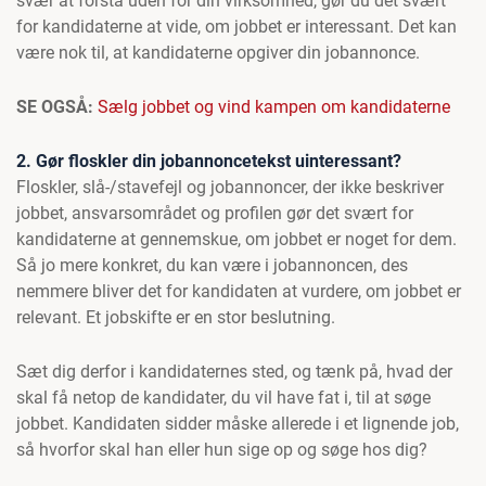
svær at forstå uden for din virksomhed, gør du det svært
for kandidaterne at vide, om jobbet er interessant. Det kan
være nok til, at kandidaterne opgiver din jobannonce.
SE OGSÅ:
Sælg jobbet og vind kampen om kandidaterne
2. Gør floskler din jobannoncetekst uinteressant?
Floskler, slå-/stavefejl og jobannoncer, der ikke beskriver
jobbet, ansvarsområdet og profilen gør det svært for
kandidaterne at gennemskue, om jobbet er noget for dem.
Så jo mere konkret, du kan være i jobannoncen, des
nemmere bliver det for kandidaten at vurdere, om jobbet er
relevant. Et jobskifte er en stor beslutning.
Sæt dig derfor i kandidaternes sted, og tænk på, hvad der
skal få netop de kandidater, du vil have fat i, til at søge
jobbet. Kandidaten sidder måske allerede i et lignende job,
så hvorfor skal han eller hun sige op og søge hos dig?