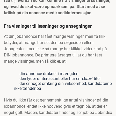
råd til, hvordan du kan komme fra visninger til læsninger,
og hvad du skal være opmærksom på. Start med at se
kritisk på din annonce med kandidaternes øjne.
Fra visninger til læsninger og ansøgninger
At din jobannonce har fået mange visninger, men få klik,
betyder, at mange har set den på søgesiden eller i
Jobagenten, men ikke så mange har klikket videre ind på
DIN jobannonce. De primære årsager til, at du har fået
mange visninger, men få klik er, at:
din annonce drukner i mængden
den lyder uinteressant eller har en 'skæv' titel
der er noget omkring din virksomhed, kandidaterne
ikke tænder på
Hvis du ikke får det gennemsnitlige antal visninger på din
jobannonce, er det ikke nødvendigvis et tegn på, at der er
noget galt. Måden, kandidater finder og ser job på Jobindex