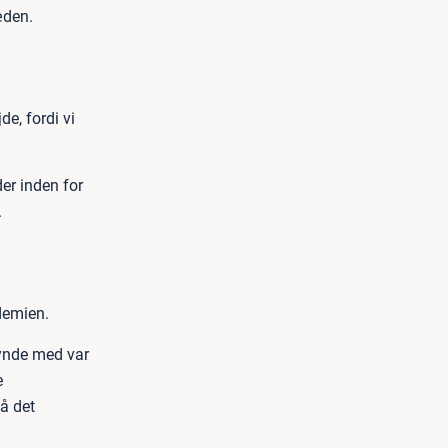
æden.
de, fordi vi
der inden for
.
demien.
egynde med var
e
å det