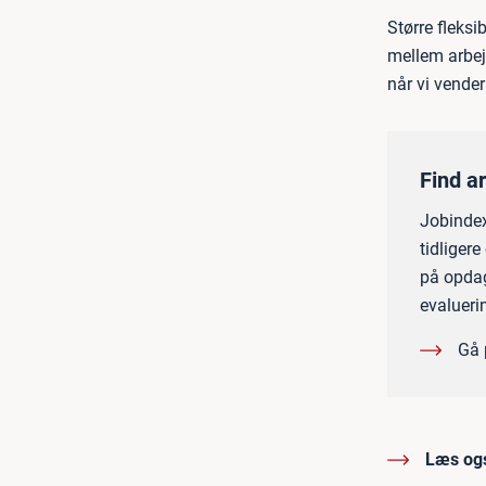
Større fleksi
mellem arbejd
når vi vender
Find a
Jobindex
tidliger
på opdag
evalueri
Gå 
Læs og