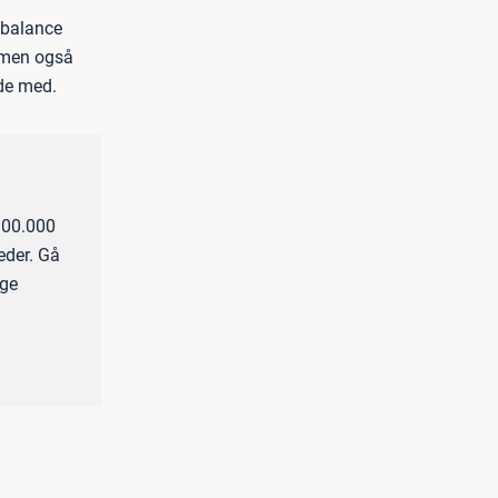
e balance
, men også
jde med.
100.000
eder. Gå
nge