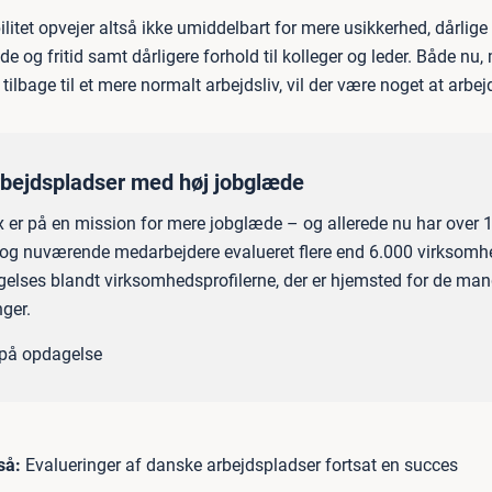
bilitet opvejer altså ikke umiddelbart for mere usikkerhed, dårlig
e og fritid samt dårligere forhold til kolleger og leder. Både nu
 tilbage til et mere normalt arbejdsliv, vil der være noget at arbe
rbejdspladser med høj jobglæde
 er på en mission for mere jobglæde – og allerede nu har over 
e og nuværende medarbejdere evalueret flere end 6.000 virksomh
elses blandt virksomhedsprofilerne, der er hjemsted for de ma
nger.
på opdagelse
så:
Evalueringer af danske arbejdspladser fortsat en succes