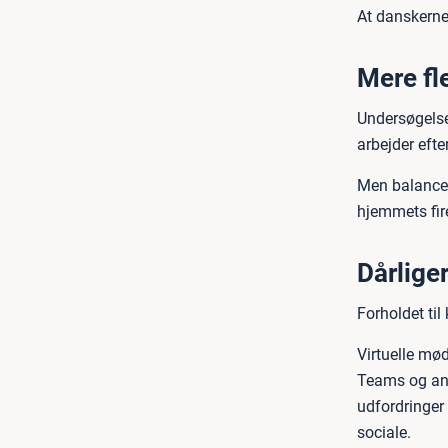
At danskerne 
Mere fl
Undersøgelsen
arbejder efte
Men balancen 
hjemmets fir
Dårliger
Forholdet til
Virtuelle mød
Teams og andr
udfordringer 
sociale.