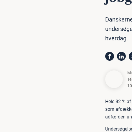
Danskerne 
undersøgel
hverdag.
Ma
Te
10
Hele 82 % af
som afdækker
adfærden un
Undersøgelsen