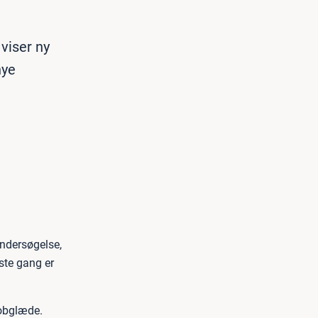
viser ny
nye
undersøgelse,
ste gang er
jobglæde.