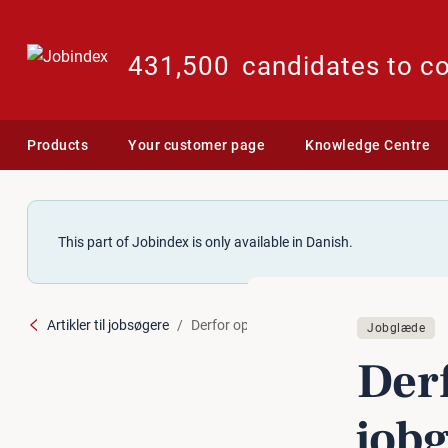
431,500
candidates to c
Products
Your customer page
Knowledge Centre
This part of Jobindex is only available in Danish.
Artikler til jobsøgere
Derfor oplever du mindre jobglæde under
Jobglæde
Der
job