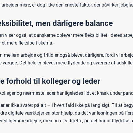
arbejder mere, er dog ikke den eneste faktor, der påvirker jobgl
eksibilitet, men dårligere balance
 viser også, at danskerne oplever mere fleksibilitet i deres arbej
r et mere fleksibelt skema.
mellem arbejde og fritid er også blevet dårligere, fordi vi arbej
e vægge. Det hele er blevet mere flydende og sværere at adskille
e forhold til kolleger og leder
 kolleger og nærmeste leder har ligeledes lidt et knæk under pan
er er ikke svaret på alt – i hvert fald ikke på lang sigt. Til at b
e digitale værktøjer en stor hjælp, da det var løsningen på fler
ved hjemmearbejde, men nu er vi trætte, og det har indflydelse p