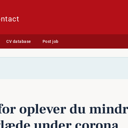
ontact
CV database
Post job
 corona
for oplever du mind
glæde under corona