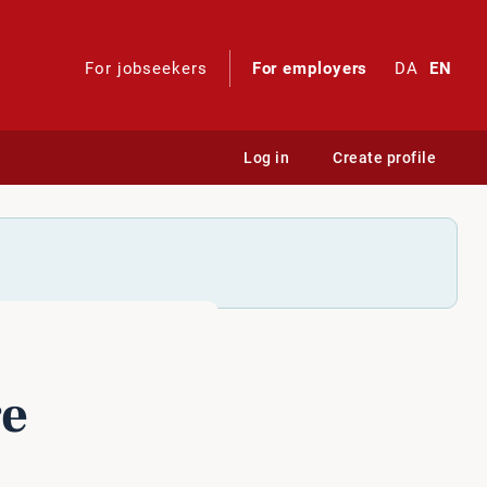
For jobseekers
For employers
DA
EN
Log in
Create profile
re