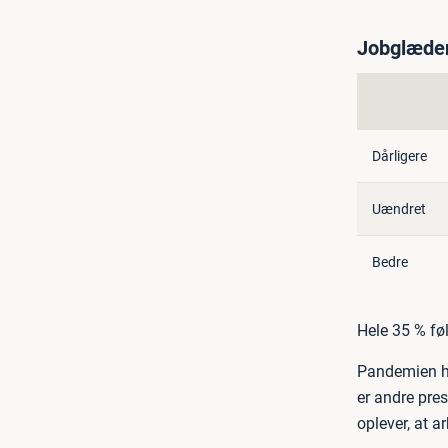
Jobglæden
Dårligere
Uændret
Bedre
Hele 35 % føl
Pandemien ha
er andre pre
oplever, at 