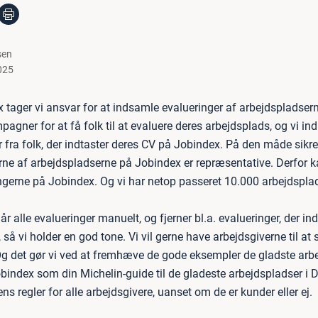
sen
025
 tager vi ansvar for at indsamle evalueringer af arbejdspladsern
gner for at få folk til at evaluere deres arbejdsplads, og vi in
 fra folk, der indtaster deres CV på Jobindex. På den måde sikrer
rne af arbejdspladserne på Jobindex er repræsentative. Derfor k
ngerne på Jobindex. Og vi har netop passeret 10.000 arbejdsplad
 alle evalueringer manuelt, og fjerner bl.a. evalueringer, der in
 så vi holder en god tone. Vi vil gerne have arbejdsgiverne til at
g det gør vi ved at fremhæve de gode eksempler de gladste arbe
index som din Michelin-guide til de gladeste arbejdspladser i
ns regler for alle arbejdsgivere, uanset om de er kunder eller ej.