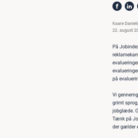
Kaare Daniel
22. august 2
På Jobindex
reklamekampa
evalueringer
evalueringe
på evalueri
Vi gennemgår
grimt sprog,
jobglæde. O
Tænk på Job
der gælder e