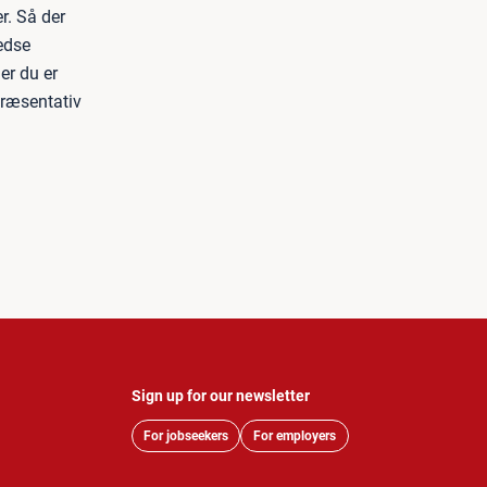
r. Så der
redse
er du er
præsentativ
Sign up for our newsletter
For jobseekers
For employers