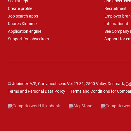
See ratings
Job advertise
Create profile
Recruitment
Job search apps
Employer bran
Kaares Klumme
International
Application engine
See Company P
Support for jobseekers
Support for e
© Jobindex A/S, Carl Jacobsens Vej 29-31, 2500 Valby, Denmark,
Tel
Terms and Personal Data Policy
Terms and Conditions for Compa