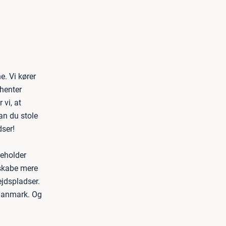
e. Vi kører
dhenter
 vi, at
an du stole
ser!
deholder
 skabe mere
jdspladser.
 Danmark. Og