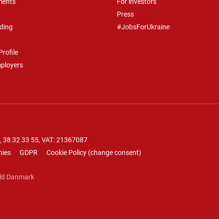
ments
For investors
Press
ding
#JobsForUkraine
rofile
mployers
.
38 32 33 55
, VAT: 21367087
nies
GDPR
Cookie Policy
(
change consent
)