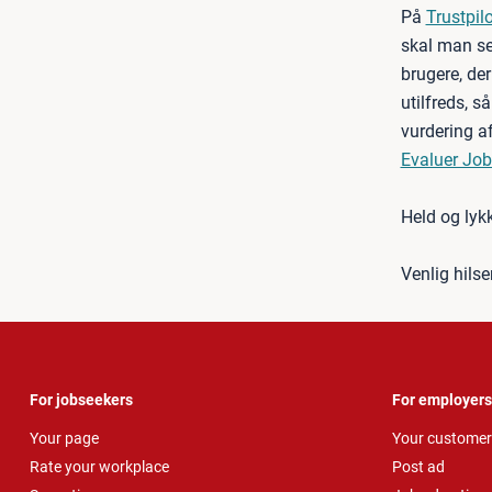
På
Trustpilo
skal man sel
brugere, der
utilfreds, s
vurdering a
Evaluer Job
Held og lyk
Venlig hils
For jobseekers
For employers
Your page
Your customer
Rate your workplace
Post ad