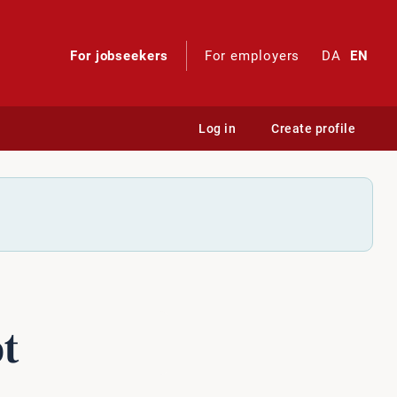
For jobseekers
For employers
DA
EN
Log in
Create profile
t