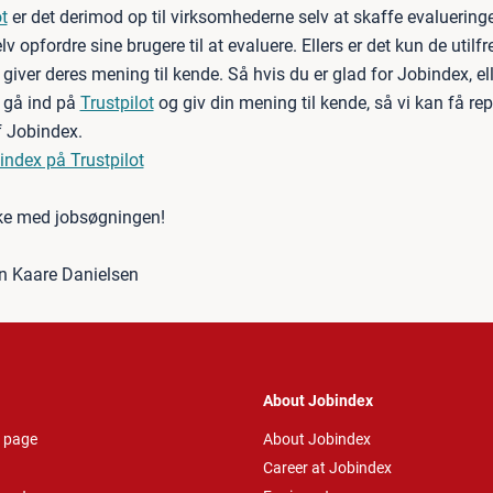
t
er det derimod op til virksomhederne selv at skaffe evalueringe
v opfordre sine brugere til at evaluere. Ellers er det kun de utilf
 giver deres mening til kende. Så hvis du er glad for Jobindex, ell
å gå ind på
Trustpilot
og giv din mening til kende, så vi kan få re
f Jobindex.
index på Trustpilot
ke med jobsøgningen!
en Kaare Danielsen
About Jobindex
 page
About Jobindex
Career at Jobindex