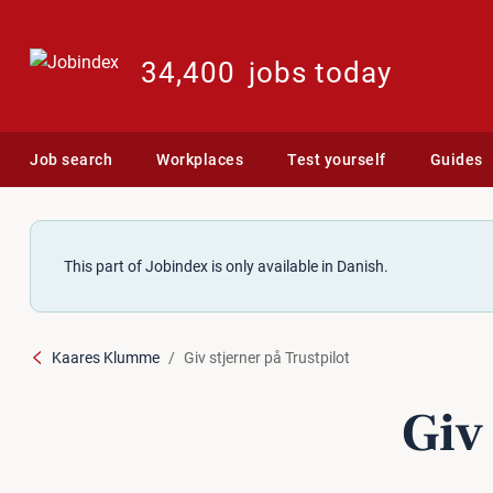
34,400
jobs today
Job search
Workplaces
Test yourself
Guides
This part of Jobindex is only available in Danish.
Kaares Klumme
Giv stjerner på Trustpilot
Giv