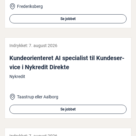
Frederiksberg
Se jobbet
Indrykket:
7. august 2026
Kun­de­o­ri­en­te­ret AI spe­ci­a­list til Kun­de­ser­
vi­ce i Nykredit Direkte
Nykredit
Taastrup eller Aalborg
Se jobbet