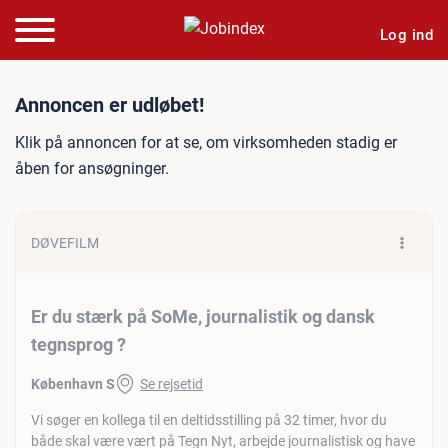
Log ind
Jobannonce: Er du stærk p
Annoncen er udløbet!
Klik på annoncen for at se, om virksomheden stadig er
åben for ansøgninger.
DØVEFILM
Er du stærk på SoMe, journalistik og dansk
tegnsprog ?
København S
Se rejsetid
Vi søger en kollega til en deltidsstilling på 32 timer, hvor du
både skal være vært på Tegn Nyt, arbejde journalistisk og have