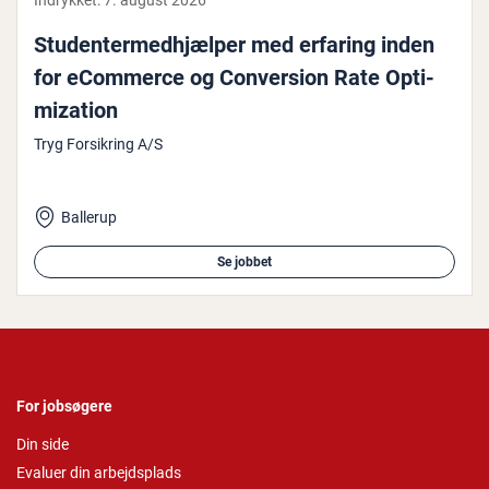
Indrykket:
7. august 2026
Stu­den­ter­med­hjæl­per med erfaring inden
for eCommerce og Con­ver­sion Rate Op­ti­
miza­tion
Tryg Forsikring A/S
Ballerup
Se jobbet
For jobsøgere
Din side
Evaluer din arbejdsplads