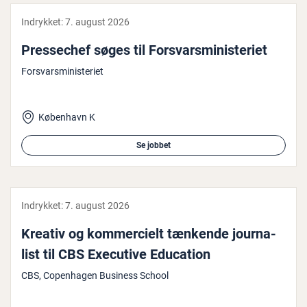
Indrykket:
7. august 2026
Pres­se­chef søges til For­svars­mi­ni­ste­ri­et
Forsvarsministeriet
København K
Se jobbet
Indrykket:
7. august 2026
Kreativ og kom­merci­elt tænkende jour­na­
list til CBS Executive Education
CBS, Copenhagen Business School