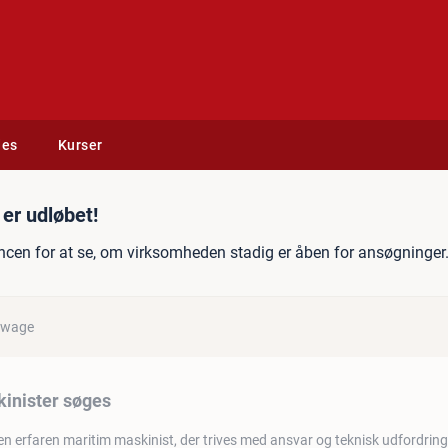
des
Kurser
 søges
er udløbet!
ncen for at se, om virksomheden stadig er åben for ansøgninger
owage
inister søges
en erfaren maritim maskinist, der trives med ansvar og teknisk udfordring