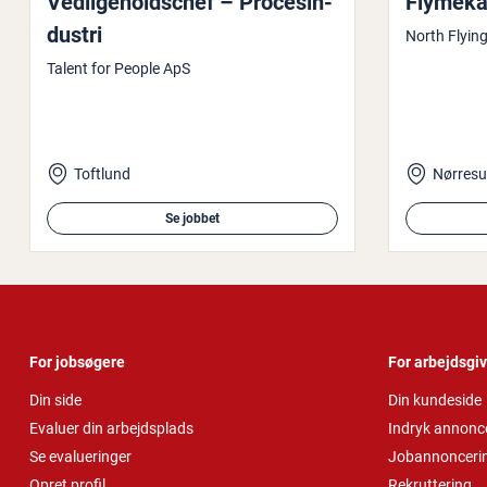
Ved­li­ge­holds­chef – Pro­cesin­
Fly­me­ka­
du­stri
North Flyin
Talent for People ApS
Toftlund
Nørres
Se jobbet
For jobsøgere
For arbejdsgi
Din side
Din kundeside
Evaluer din arbejdsplads
Indryk annonc
Se evalueringer
Jobannonceri
Opret profil
Rekruttering