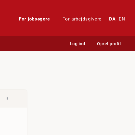
For jobsøgere
For arbejdsgivere
DA
EN
Log ind
Opret profil
.