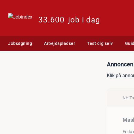
33.600
job i dag
Jobsøgning
Arbejdspladser
Test dig selv
Gui
Jobannonce: Maskinister
Annoncen 
Klik på anno
NH T
Mask
Er du 