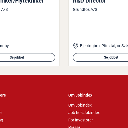
ni­ker/Fly­tek­ni­ker
R&D Director
g A/S
Grundfos A/S
undby
Se jobbet
Se jobbet
vere
Om Jobindex
Om Jobindex
e
Job hos Jobindex
ng
For investorer
Presse