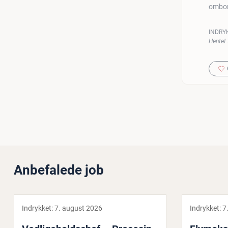
ombo
INDRY
Hentet 
Anbefalede job
Indrykket:
7. august 2026
Indrykket:
7