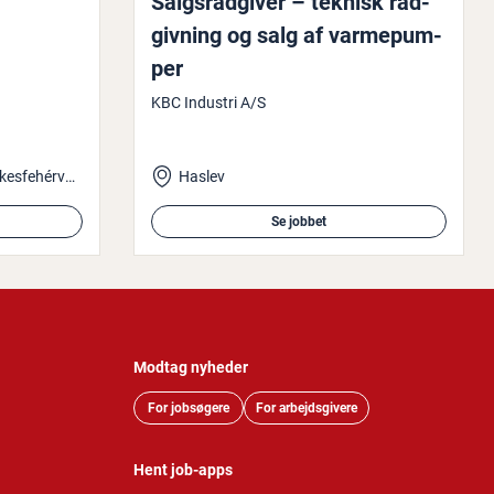
Salgs­rå­d­gi­ver – teknisk rå­d­
giv­ning og salg af var­me­pum­
per
KBC Industri A/S
Bjerringbro, Pfinztal, or Székesfehérvár, Hybrid position
Haslev
Se jobbet
Modtag nyheder
For jobsøgere
For arbejdsgivere
Hent job-apps