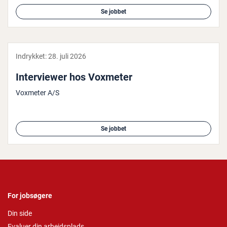
Se jobbet
Indrykket:
28. juli 2026
In­ter­viewer hos Voxmeter
Voxmeter A/S
Se jobbet
For jobsøgere
Din side
Evaluer din arbejdsplads