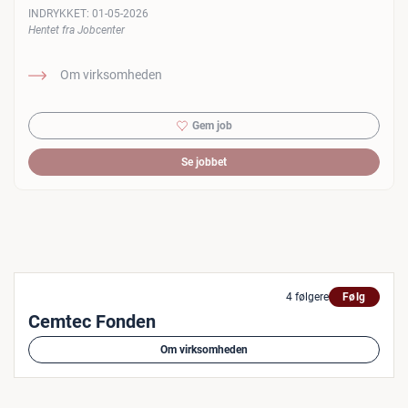
INDRYKKET:
01-05-2026
Hentet fra Jobcenter
Om virksomheden
Gem job
Se jobbet
4 følgere
Følg
Cemtec Fonden
Om virksomheden