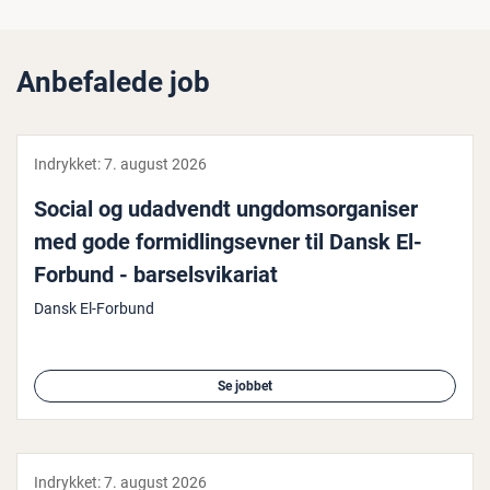
Anbefalede job
Indrykket:
7. august 2026
Social og udadvendt ung­domsor­ga­ni­ser
med gode for­mid­lings­ev­ner til Dansk El-
Forbund - bar­selsvi­ka­ri­at
Dansk El-Forbund
Se jobbet
Indrykket:
7. august 2026