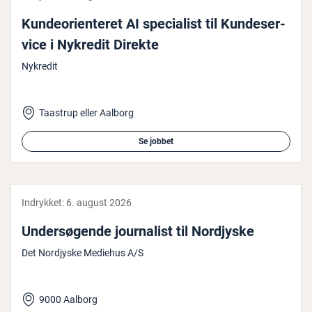
Kun­de­o­ri­en­te­ret AI spe­ci­a­list til Kun­de­ser­
vi­ce i Nykredit Direkte
Nykredit
Taastrup eller Aalborg
Se jobbet
Indrykket:
6. august 2026
Un­der­sø­gen­de jour­na­list til Nordjyske
Det Nordjyske Mediehus A/S
9000 Aalborg