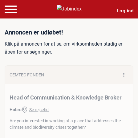
Log ind
Jobannonce: Head of Com
Annoncen er udløbet!
Klik på annoncen for at se, om virksomheden stadig er
åben for ansøgninger.
CEMTEC FONDEN
Head of Communication & Knowledge Broker
Hobro
Se rejsetid
Are you interested in working at a place that addresses the
climate and biodiversity crises together?