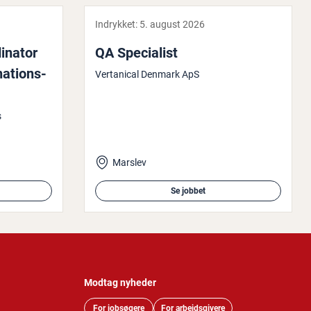
Indrykket:
5. august 2026
­na­tor
QA Spe­ci­a­list
a­tions­
Vertanical Denmark ApS
s
Marslev
Se jobbet
Modtag nyheder
For jobsøgere
For arbejdsgivere