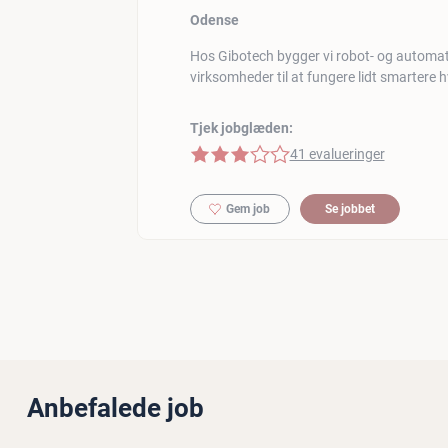
Odense
Hos Gibotech bygger vi robot- og automati
virksomheder til at fungere lidt smartere 
Tjek jobglæden:
3 af 5 stjerner
41 evalueringer
Gem job
Se jobbet
Anbefalede job