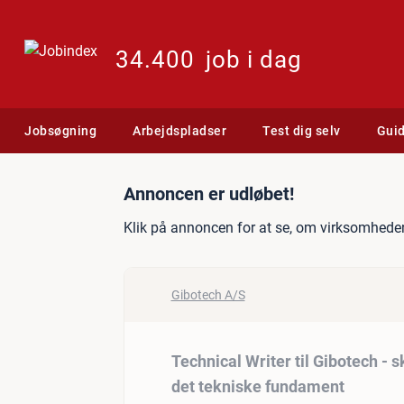
34.400
job i dag
Jobsøgning
Arbejdspladser
Test dig selv
Gui
Jobannonce: Technical Wr
Annoncen er udløbet!
Klik på annoncen for at se, om virksomheden
Gibotech A/S
Technical Writer til Gibotech 
det tekniske fundament