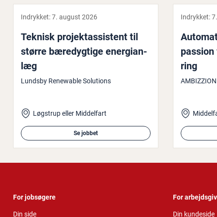
Indrykket:
7. august 2026
Indrykket:
7
Teknisk pro­jek­tas­si­stent til
Au­to­ma­
større bæ­re­dyg­ti­ge ener­gi­an­
passion 
læg
ring
Lundsby Renewable Solutions
AMBIZZION
Løgstrup eller Middelfart
Middelf
Se jobbet
For jobsøgere
For arbejdsgi
Din side
Din kundeside