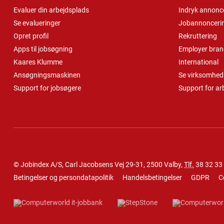
Evaluer din arbejdsplads
Indryk annonc
Se evalueringer
Jobannonceri
Opret profil
Rekruttering
Apps til jobsøgning
Employer bran
Kaares Klumme
International
Ansøgningsmaskinen
Se virksomheds
Support for jobsøgere
Support for ar
© Jobindex A/S, Carl Jacobsens Vej 29-31, 2500 Valby,
Tlf.
38 32 33
Betingelser og persondatapolitik
Handelsbetingelser
GDPR
C