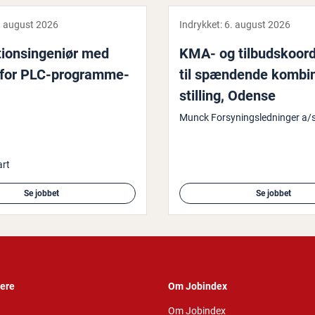
. august 2026
Indrykket:
6. august 2026
tions­in­ge­ni­ør med
KMA- og til­bud­sko­or­di
for PLC-pro­gram­me­
til spændende kom­bi­n
stil­ling, Odense
Munck Forsyningsledninger a/
art
Se jobbet
Se jobbet
vere
Om Jobindex
Om Jobindex