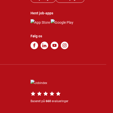
Hent job-apps
Følg os
Baseret på
660
evalueringer