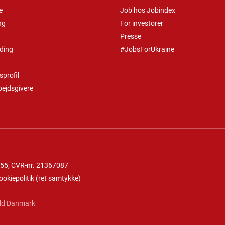
e
Job hos Jobindex
ng
For investorer
Presse
ding
#JobsForUkraine
profil
bejdsgivere
 55
, CVR-nr. 21367087
ookiepolitik
(
ret samtykke
)