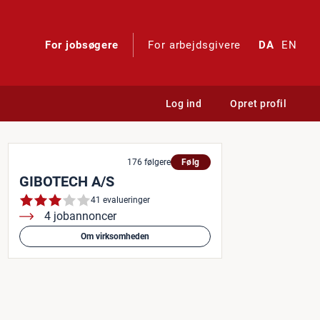
For jobsøgere
For arbejdsgivere
DA
EN
Log ind
Opret profil
mmenhæng og klarhed i det 
176 følgere
Følg
GIBOTECH A/S
41 evalueringer
4 jobannoncer
Om virksomheden