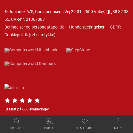
© Jobindex A/S, Carl Jacobsens Vej 29-31, 2500 Valby,
Tlf.
38 32 33
55
, CVR-nr. 21367087
Betingelser og persondatapolitik
Handelsbetingelser
GDPR
Cookiepolitik
(
ret samtykke
)
Baseret på
660
evalueringer
SØG JOB
PROFIL
GEMTE JOB
MERE