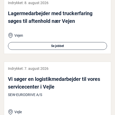
Indrykket:
8. august 2026
La­ger­me­d­ar­bej­der med truck­er­fa­ring
søges til aftenhold nær Vejen
Vejen
Se jobbet
Indrykket:
7. august 2026
Vi søger en lo­gi­stik­me­d­ar­bej­der til vores
ser­vi­ce­cen­ter i Vejle
SEW-EURODRIVE A/S
Vejle