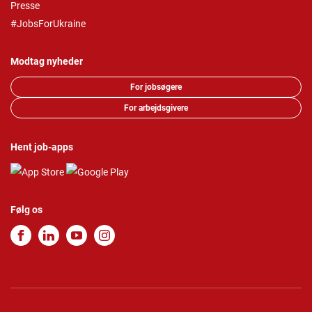
Presse
#JobsForUkraine
Modtag nyheder
For jobsøgere
For arbejdsgivere
Hent job-apps
Følg os