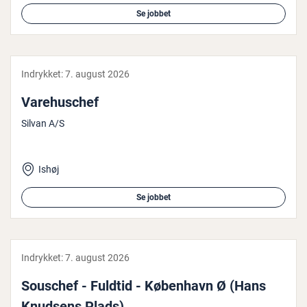
Se jobbet
Indrykket:
7. august 2026
Va­re­hus­chef
Silvan A/S
Ishøj
Se jobbet
Indrykket:
7. august 2026
Souschef - Fuldtid - København Ø (Hans
Knudsens Plads)