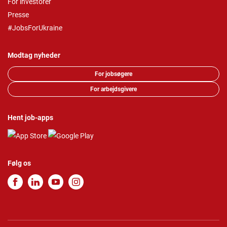
For investorer
Presse
#JobsForUkraine
Modtag nyheder
For jobsøgere
For arbejdsgivere
Hent job-apps
Følg os