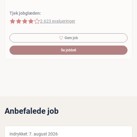
Tjek jobglæden:
4 af 5 stjerner
2.623 evalueringer
Gem job
Se jobbet
Anbefalede job
Indrykket:
7. august 2026