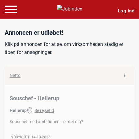
Log ind
Jobannonce: Souschef - He
Annoncen er udløbet!
Klik på annoncen for at se, om virksomheden stadig er
åben for ansøgninger.
Netto
Souschef - Hellerup
Hellerup
Se rejsetid
Souschef med ambitioner – er det dig?
INDRYKKET:
14-10-2025