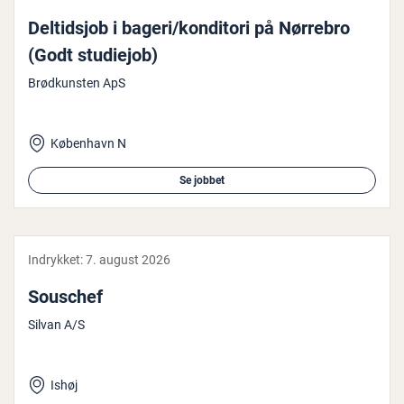
Del­tidsjob i bageri/konditori på Nørrebro
(Godt studiejob)
Brødkunsten ApS
København N
Se jobbet
Indrykket:
7. august 2026
Souschef
Silvan A/S
Ishøj