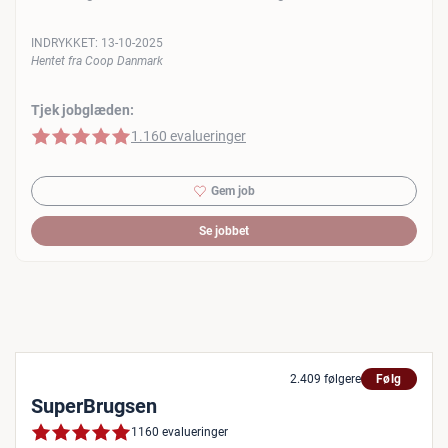
INDRYKKET:
13-10-2025
Hentet fra Coop Danmark
Tjek jobglæden:
5 af 5 stjerner
1.160 evalueringer
Gem job
Se jobbet
2.409 følgere
Følg
SuperBrugsen
1160 evalueringer