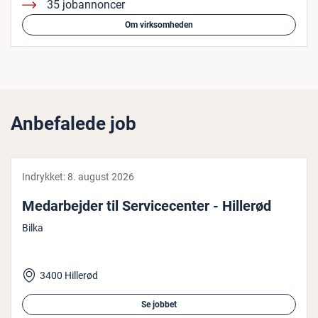
35 jobannoncer
Om virksomheden
Anbefalede job
Indrykket:
8. august 2026
Me­d­ar­bej­der til Ser­vi­ce­cen­ter - Hillerød
Bilka
3400 Hillerød
Se jobbet