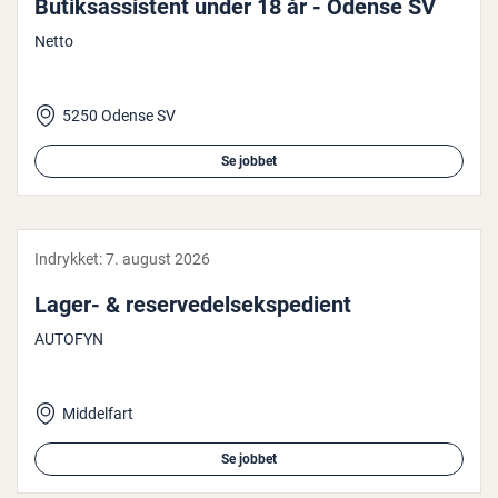
Bu­tiksas­si­stent under 18 år - Odense SV
Netto
5250 Odense SV
Se jobbet
Indrykket:
7. august 2026
Lager- & re­ser­ve­del­s­eks­pe­di­ent
AUTOFYN
Middelfart
Se jobbet