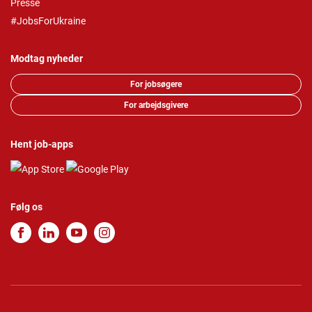
Presse
#JobsForUkraine
Modtag nyheder
For jobsøgere
For arbejdsgivere
Hent job-apps
Følg os