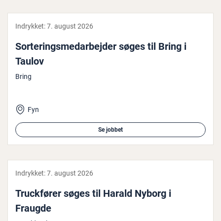
Indrykket:
7. august 2026
Sor­te­rings­me­d­ar­bej­der søges til Bring i
Taulov
Bring
Fyn
Se jobbet
Indrykket:
7. august 2026
Truck­fø­rer søges til Harald Nyborg i
Fraugde