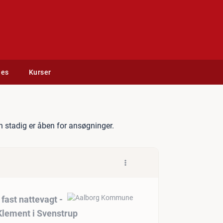
des
Kurser
ndhedsassistent til fast n
 stadig er åben for ansøgninger.
 fast nattevagt -
lement i Svenstrup