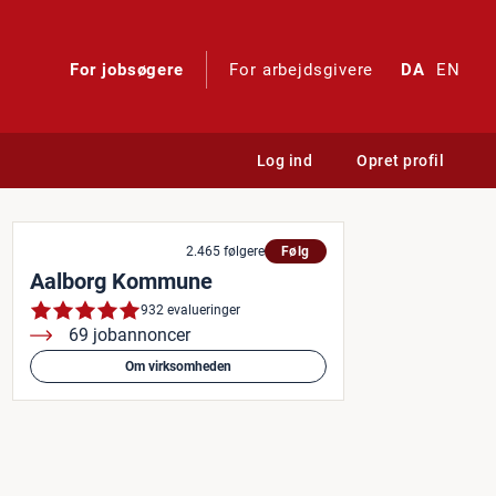
For jobsøgere
For arbejdsgivere
DA
EN
Log ind
Opret profil
attevagt - Demensplejehjemm
2.465 følgere
Følg
Aalborg Kommune
932 evalueringer
69 jobannoncer
Om virksomheden