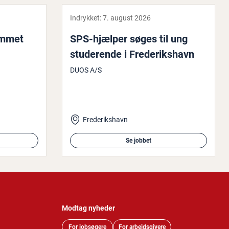
Indrykket:
7. august 2026
em­met
SPS-hjælper søges til ung
stu­de­ren­de i Fre­de­riks­havn
DUOS A/S
Frederikshavn
Se jobbet
Modtag nyheder
For jobsøgere
For arbejdsgivere