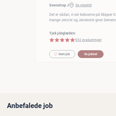
Svenstrup J
Se rejsetid
Det er sådan, vi ser beboerne på Skipper
mange Jens’er og Jensine’er giver Demens
Tjek jobglæden:
5 af 5 stjerner
932 evalueringer
Gem job
Se jobbet
Anbefalede job