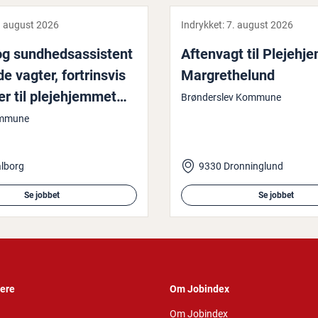
. august 2026
Indrykket:
7. august 2026
g sund­heds­as­si­stent
Aftenvagt til Ple­je­hj
e vagter, for­trins­vis
Mar­gret­he­lund
 til ple­je­hjem­met
Brønderslev Kommune
r­den
ommune
lborg
9330 Dronninglund
Se jobbet
Se jobbet
vere
Om Jobindex
Om Jobindex