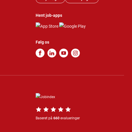
Hent job-apps
Følg os
Baseret på
660
evalueringer