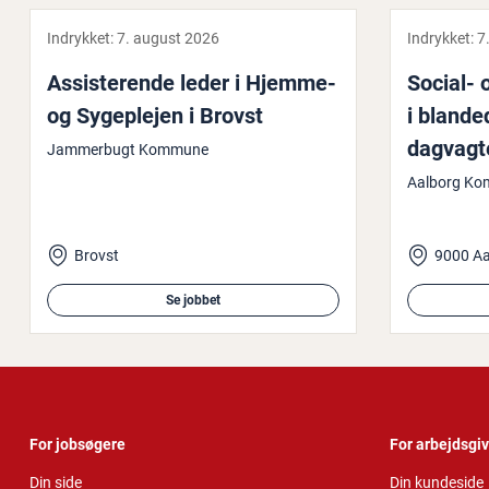
Indrykket:
7. august 2026
Indrykket:
7
As­si­ste­ren­de leder i Hjemme-
Social- o
og Sy­geplej­en i Brovst
i blanded
dagvagter
Jammerbugt Kommune
So­fie­gå
Aalborg K
Brovst
9000 Aa
Se jobbet
For jobsøgere
For arbejdsgi
Din side
Din kundeside