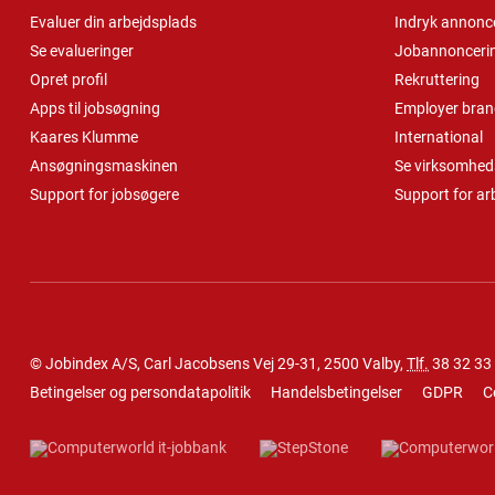
Evaluer din arbejdsplads
Indryk annonc
Se evalueringer
Jobannonceri
Opret profil
Rekruttering
Apps til jobsøgning
Employer bran
Kaares Klumme
International
Ansøgningsmaskinen
Se virksomheds
Support for jobsøgere
Support for ar
© Jobindex A/S, Carl Jacobsens Vej 29-31, 2500 Valby,
Tlf.
38 32 33
Betingelser og persondatapolitik
Handelsbetingelser
GDPR
C