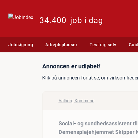
34.400
job i dag
Jobsøgning
Arbejdspladser
Test dig selv
Gui
Jobannonce: Social- og su
Annoncen er udløbet!
Klik på annoncen for at se, om virksomheden
Aalborg Kommune
Social- og sundhedsassistent til
Demensplejehjemmet Skipper K