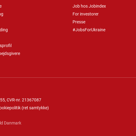
e
Job hos Jobindex
ng
For investorer
Presse
ding
#JobsForUkraine
profil
bejdsgivere
 55
, CVR-nr. 21367087
ookiepolitik
(
ret samtykke
)