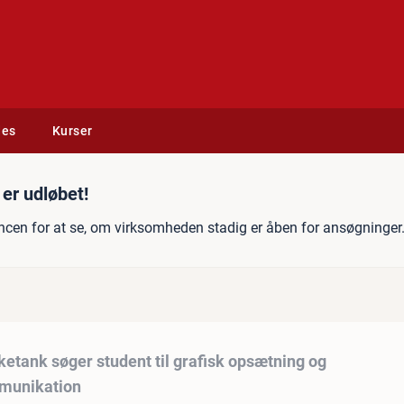
des
Kurser
ger student til grafisk op
er udløbet!
ncen for at se, om virksomheden stadig er åben for ansøgninger
etank søger student til grafisk opsætning og
munikation