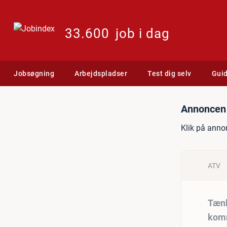
33.600
job i dag
Jobsøgning
Arbejdspladser
Test dig selv
Gui
Jobannonce: Tænketank sø
Annoncen 
Klik på anno
ATV
Tænk
kom