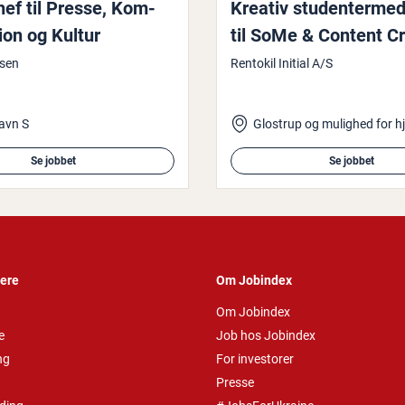
chef til Presse, Kom­
Kreativ stu­den­ter­med
tion og Kultur
til SoMe & Content C
lsen
Rentokil Initial A/S
avn S
Se jobbet
Se jobbet
vere
Om Jobindex
Om Jobindex
e
Job hos Jobindex
ng
For investorer
Presse