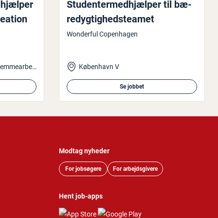
­hjæl­per
Stu­den­ter­med­hjæl­per til bæ­
reation
re­dyg­tig­heds­tea­met
Wonderful Copenhagen
Glostrup og mulighed for hjemmearbejde
København V
Se jobbet
Modtag nyheder
For jobsøgere
For arbejdsgivere
Hent job-apps