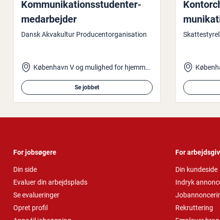
Kom­mu­ni­ka­tions­stu­den­ter­
Kon­tor­
me­d­ar­bej­der
mu­ni­ka­
Dansk Akvakultur Producentorganisation
Skattestyre
København V og mulighed for hjemmearbejde
Københ
Se jobbet
For jobsøgere
For arbejdsgi
Din side
Din kundeside
Evaluer din arbejdsplads
Indryk annonc
Se evalueringer
Jobannonceri
Opret profil
Rekruttering