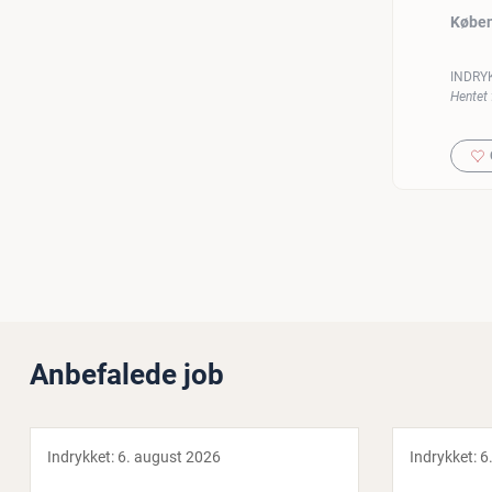
Købe
INDRY
Hentet 
Anbefalede job
Indrykket:
6. august 2026
Indrykket:
6