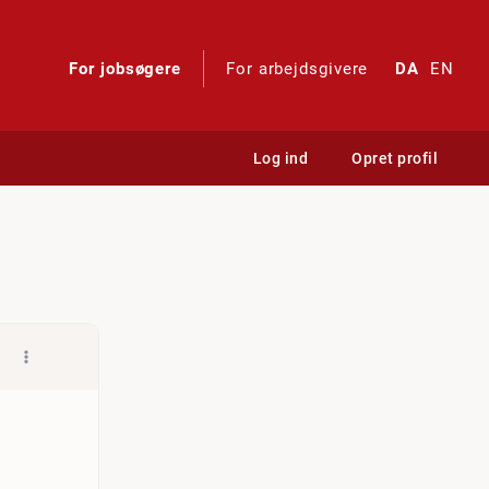
For jobsøgere
For arbejdsgivere
DA
EN
Log ind
Opret profil
sætning og kommunikation
.