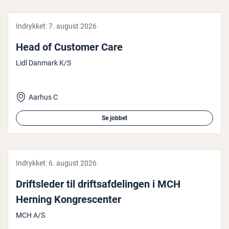
Indrykket:
7. august 2026
Head of Customer Care
Lidl Danmark K/S
Aarhus C
Se jobbet
Indrykket:
6. august 2026
Drifts­le­der til drifts­af­de­lin­gen i MCH
Herning Kon­gres­cen­ter
MCH A/S