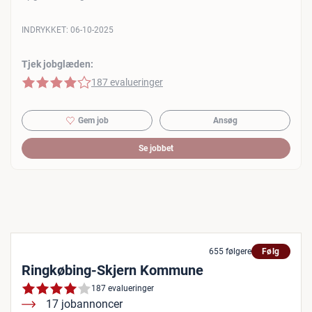
INDRYKKET:
06-10-2025
Tjek jobglæden:
4 af 5 stjerner
187 evalueringer
Gem job
Ansøg
Se jobbet
655 følgere
Følg
Ringkøbing-Skjern Kommune
187 evalueringer
17 jobannoncer