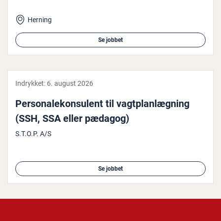
Herning
Se jobbet
Indrykket:
6. august 2026
Per­so­na­le­kon­su­lent til vagt­plan­læg­ning
(SSH, SSA eller pædagog)
S.T.O.P. A/S
Se jobbet