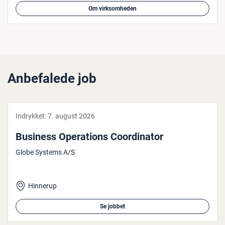
Om virksomheden
Anbefalede job
Indrykket:
7. august 2026
Business Ope­ra­tions Co­or­di­na­tor
Globe Systems A/S
Hinnerup
Se jobbet